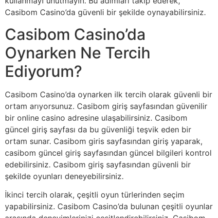
kullanmayı unutmayın. Bu adımları takip ederek,
Casibom Casino’da güvenli bir şekilde oynayabilirsiniz.
Casibom Casino’da
Oynarken Ne Tercih
Ediyorum?
Casibom Casino’da oynarken ilk tercih olarak güvenli bir
ortam arıyorsunuz. Casibom giriş sayfasından güvenilir
bir online casino adresine ulaşabilirsiniz. Casibom
güncel giriş sayfası da bu güvenliği teşvik eden bir
ortam sunar. Casibom giris sayfasından giriş yaparak,
casibom güncel giriş sayfasından güncel bilgileri kontrol
edebilirsiniz. Casibom giriş sayfasından güvenli bir
şekilde oyunları deneyebilirsiniz.
İkinci tercih olarak, çeşitli oyun türlerinden seçim
yapabilirsiniz. Casibom Casino’da bulunan çeşitli oyunlar