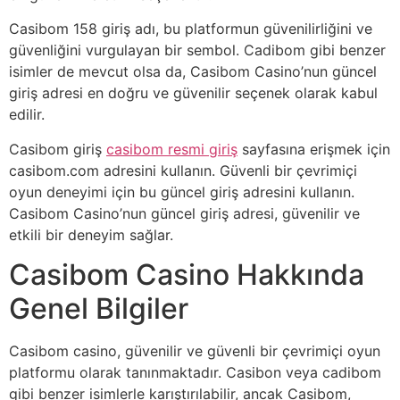
Casibom 158 giriş adı, bu platformun güvenilirliğini ve
güvenliğini vurgulayan bir sembol. Cadibom gibi benzer
isimler de mevcut olsa da, Casibom Casino’nun güncel
giriş adresi en doğru ve güvenilir seçenek olarak kabul
edilir.
Casibom giriş
casibom resmi giriş
sayfasına erişmek için
casibom.com adresini kullanın. Güvenli bir çevrimiçi
oyun deneyimi için bu güncel giriş adresini kullanın.
Casibom Casino’nun güncel giriş adresi, güvenilir ve
etkili bir deneyim sağlar.
Casibom Casino Hakkında
Genel Bilgiler
Casibom casino, güvenilir ve güvenli bir çevrimiçi oyun
platformu olarak tanınmaktadır. Casibon veya cadibom
gibi benzer isimlerle karıştırılabilir, ancak Casibom,