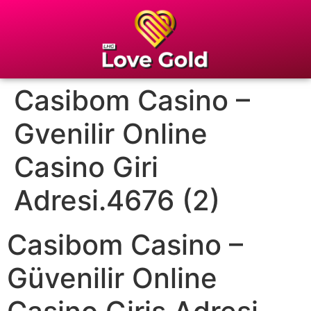
Casibom Casino –
Gvenilir Online
Casino Giri
Adresi.4676 (2)
Casibom Casino –
Güvenilir Online