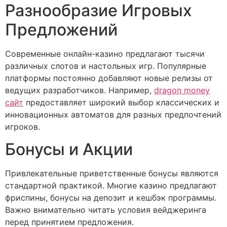
Разнообразие Игровых
Предложений
Современные онлайн-казино предлагают тысячи
различных слотов и настольных игр. Популярные
платформы постоянно добавляют новые релизы от
ведущих разработчиков. Например,
dragon money
сайт
предоставляет широкий выбор классических и
инновационных автоматов для разных предпочтений
игроков.
Бонусы и Акции
Привлекательные приветственные бонусы являются
стандартной практикой. Многие казино предлагают
фриспины, бонусы на депозит и кешбэк программы.
Важно внимательно читать условия вейджеринга
перед принятием предложения.