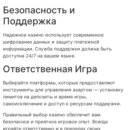
Безопасность и
Поддержка
Надежное казино использует современное
шифрование данных и защиту платежной
информации. Служба поддержки должна быть
доступна 24/7 на вашем языке.
Ответственная Игра
Выбирайте платформы, которые предоставляют
инструменты для управления азартом — установку
лимитов на депозиты и время игры,
самоисключение и доступ к ресурсам поддержки.
Правильный выбор казино обеспечит вам
безопасное и приятное игровое опыт. Всегда
играйте ответственно и в пределах своих