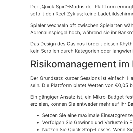
Der „Quick Spin“-Modus der Plattform ermögli
sofort den Reel-Zyklus; keine Ladebildschirm
Spieler wechseln oft zwischen Spielarten wäh
Adrenalinspiegel hoch, während sie ihr Bankro
Das Design des Casinos fördert diesen Rhythm
kein Scrollen durch Kategorien oder langwie
Risikomanagement im 
Der Grundsatz kurzer Sessions ist einfach: H
sein. Die Plattform bietet Wetten von €0,05 
Ein gängiger Ansatz ist, ein Mikro-Budget f
erzielen, können Sie entweder mehr auf Ihr B
Setzen Sie eine maximale Einsatzgrenze
Verfolgen Sie Gewinne und Verluste in 
Nutzen Sie Quick Stop-Losses: Wenn Sie 