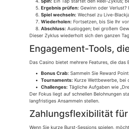
Spin:
Ein Tap startet den Reel-Zyklus; 
Ergebnis prüfen:
Gewinn oder Verlust? B
Spiel wechseln:
Wechsel zu Live-Blackja
Wiederholen:
Fortsetzen, bis Sie Ihr vo
Abschluss:
Ausloggen; bei großem Gewin
Dieser Zyklus wiederholt sich den ganzen Tag
Engagement-Tools, die
Das Casino bietet mehrere Features, die das 
Bonus Crab:
Sammeln Sie Reward Points 
Tournaments:
Kurze Wettbewerbe, bei 
Challenges:
Tägliche Aufgaben wie „Drei
Der Fokus liegt auf schnellen Belohnungen sta
langfristiges Ansammeln stellen.
Zahlungsflexibilität f
Wenn Sie kurze Burst-Sessions spielen, möchte