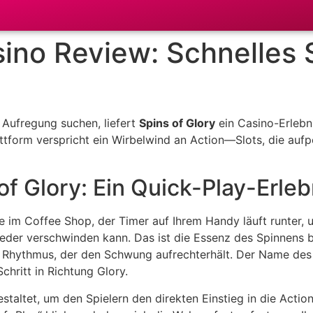
sino Review: Schnelles 
 Aufregung suchen, liefert
Spins of Glory
ein Casino-Erlebn
ttform verspricht ein Wirbelwind an Action—Slots, die aufpo
f Glory: Ein Quick-Play-Erleb
nge im Coffee Shop, der Timer auf Ihrem Handy läuft runter, 
ieder verschwinden kann. Das ist die Essenz des Spinnens 
r Rhythmus, der den Schwung aufrechterhält. Der Name des 
Schritt in Richtung Glory.
estaltet, um den Spielern den direkten Einstieg in die Acti