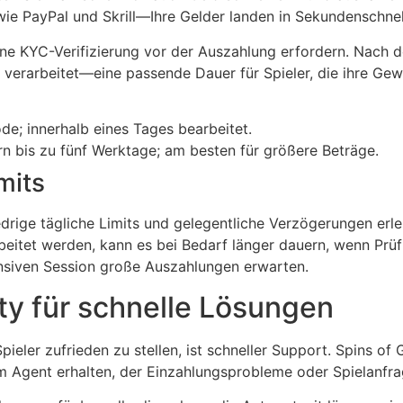
wie PayPal und Skrill—Ihre Gelder landen in Sekundenschnel
ne KYC-Verifizierung vor der Auszahlung erfordern. Nach de
verarbeitet—eine passende Dauer für Spieler, die ihre Ge
e; innerhalb eines Tages bearbeitet.
rn bis zu fünf Werktage; am besten für größere Beträge.
mits
niedrige tägliche Limits und gelegentliche Verzögerungen e
itet werden, kann es bei Bedarf länger dauern, wenn Prüfun
nsiven Session große Auszahlungen erwarten.
y für schnelle Lösungen
pieler zufrieden zu stellen, ist schneller Support. Spins o
m Agent erhalten, der Einzahlungsprobleme oder Spielanfra