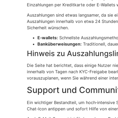
Einzahlungen per Kreditkarte oder E‑Wallets 
Auszahlungen sind etwas langsamer, da sie ei
Auszahlungen innerhalb von etwa 24 Stunden 
Sicherheit wünschen.
E‑wallets:
Schnellste Auszahlungsmethod
Banküberweisungen:
Traditionell, daue
Hinweis zu Auszahlungsli
Die Seite hat berichtet, dass einige Nutzer 
innerhalb von Tagen nach KYC-Freigabe bearbe
vorauszuplanen, wenn Sie während einer inte
Support und Communit
Ein wichtiger Bestandteil, um hoch‑intensive S
Chat-Icon antippen und sofort Hilfe von eine