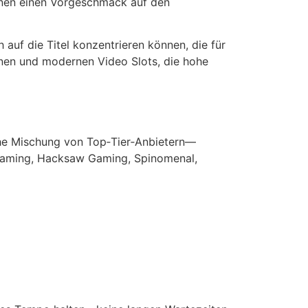
Ihnen einen Vorgeschmack auf den
h auf die Titel konzentrieren können, die für
inen und modernen Video Slots, die hohe
ische Mischung von Top‑Tier‑Anbietern—
 BGaming, Hacksaw Gaming, Spinomenal,