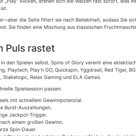
 „Play“ klicken, drehen sich die Walzen fast sofort, was 
ist.
l—aber die Seite filtert sie nach Beliebtheit, sodass Sie sic
nd. Sie finden eine Mischung aus klassischen Fruchtmasch
n Puls rastet
 in den Spielen selbst. Spins of Glory vereint eine eklekt
ng, Playtech, Play’n GO, Quickspin, Yggdrasil, Red Tiger,
gi, Stakelogic, Relax Gaming und ELA Games.
schnelle Spielsession passen:
eels mit schnellem Gewinnpotenzial.
ge Burst-Auszahlungen.
tige Jackpot-Trigger.
 nach einem großen Gewinn.
urze Spin-Dauer.