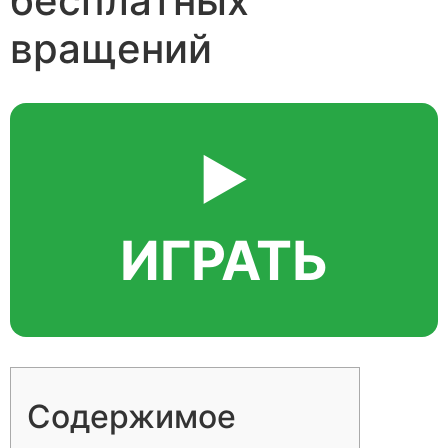
бесплатных
вращений
▶️
ИГРАТЬ
Содержимое