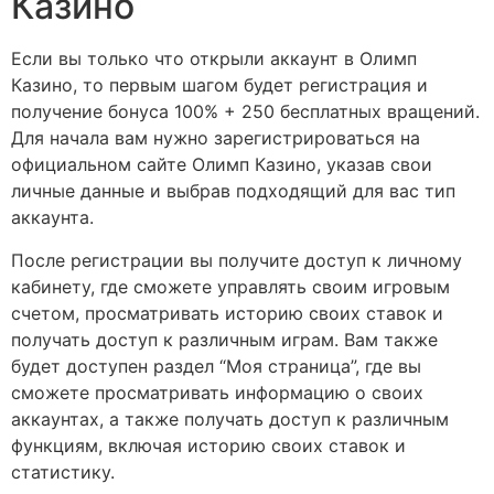
Казино
Если вы только что открыли аккаунт в Олимп
Казино, то первым шагом будет регистрация и
получение бонуса 100% + 250 бесплатных вращений.
Для начала вам нужно зарегистрироваться на
официальном сайте Олимп Казино, указав свои
личные данные и выбрав подходящий для вас тип
аккаунта.
После регистрации вы получите доступ к личному
кабинету, где сможете управлять своим игровым
счетом, просматривать историю своих ставок и
получать доступ к различным играм. Вам также
будет доступен раздел “Моя страница”, где вы
сможете просматривать информацию о своих
аккаунтах, а также получать доступ к различным
функциям, включая историю своих ставок и
статистику.