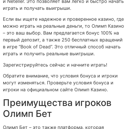
и Neteller. Это позволяет вам легко и быстро начать
играть и получать выигрыши.
Если вы ищете надежное и проверенное казино, где
можно играть на реальные деньги, то Олимп Казино
– это ваш выбор. Вам предлагается бонус 100% на
первый депозит, а также 250 бесплатных вращений
в игре “Book of Dead”. Это отличный способ начать
играть и получить реальные выигрыши.
Зарегистрируйтесь сейчас и начните играть!
Обратите внимание, что условия бонуса и игроки
могут изменяться. Проверьте условия бонуса и
игроки на официальном сайте Олимп Казино.
Преимущества игроков
Олимп Бет
Олимп Бет – это также платформа, которая