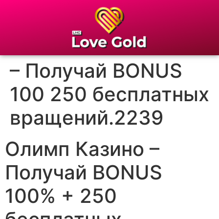
– Получай BONUS
100 250 бесплатных
вращений.2239
Олимп Казино –
Получай BONUS
100% + 250