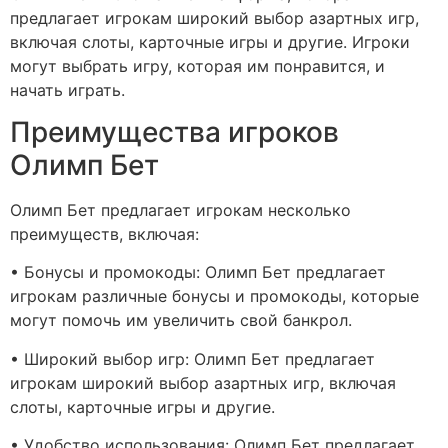
предлагает игрокам широкий выбор азартных игр,
включая слоты, карточные игры и другие. Игроки
могут выбрать игру, которая им понравится, и
начать играть.
Преимущества игроков
Олимп Бет
Олимп Бет предлагает игрокам несколько
преимуществ, включая:
• Бонусы и промокоды: Олимп Бет предлагает
игрокам различные бонусы и промокоды, которые
могут помочь им увеличить свой банкрол.
• Широкий выбор игр: Олимп Бет предлагает
игрокам широкий выбор азартных игр, включая
слоты, карточные игры и другие.
• Удобство использования: Олимп Бет предлагает