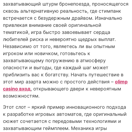
захватывающий штурм бронепоезда, проносящегося
сквозь альтернативную реальность, где стимпанк
встречается с безудержным драйвом. Изначально
привлекая внимание своей оригинальной
тематикой, игра быстро завоевывает сердца
любителей риска и невероятно щедрых выплат.
Независимо от того, являетесь ли вы опытным
игроком или новичком, готовьтесь к
захватывающему погружению в атмосферу
опасности и выгоды, где каждый шаг может
приблизить вас к богатству. Начать путешествие в
этот мир азарта можно с простого действия –
olimp
casino вход
, открывающего двери к невероятным
возможностям.
Этот слот – яркий пример инновационного подхода
к разработке игровых автоматов, где оригинальный
сюжет сочетается с передовыми технологиями и
захватывающим геймплеем. Механика игры