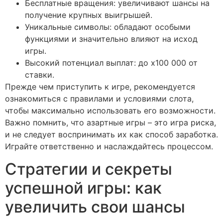
Бесплатные вращения: увеличивают шансы на
получение крупных выигрышей.
Уникальные символы: обладают особыми
функциями и значительно влияют на исход
игры.
Высокий потенциал выплат: до x100 000 от
ставки.
Прежде чем приступить к игре, рекомендуется
ознакомиться с правилами и условиями слота,
чтобы максимально использовать его возможности.
Важно помнить, что азартные игры – это игра риска,
и не следует воспринимать их как способ заработка.
Играйте ответственно и наслаждайтесь процессом.
Стратегии и секреты
успешной игры: как
увеличить свои шансы