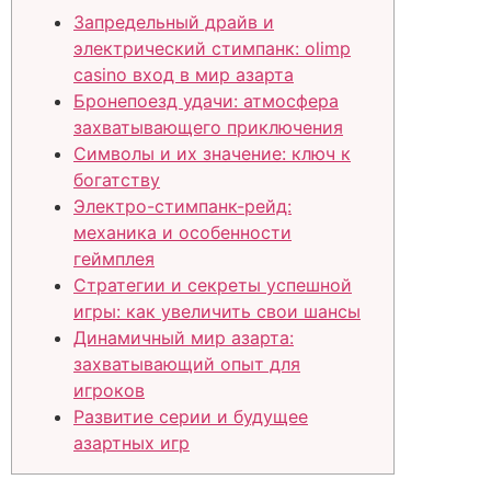
Запредельный драйв и
электрический стимпанк: olimp
casino вход в мир азарта
Бронепоезд удачи: атмосфера
захватывающего приключения
Символы и их значение: ключ к
богатству
Электро-стимпанк-рейд:
механика и особенности
геймплея
Стратегии и секреты успешной
игры: как увеличить свои шансы
Динамичный мир азарта:
захватывающий опыт для
игроков
Развитие серии и будущее
азартных игр