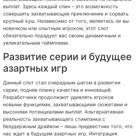
выплат. Здесь каждый спин – это возможность
совершить захватывающее приключение и сорвать
крупный куш. Независимо от того, являетесь ли вы
новичком или опытным игроком, этот слот
обязательно порадует вас своим динамичным и
увлекательным геймплеем.
Развитие серии и будущее
азартных игр
Данный слот стал очередным шагом в развитии
серии, подняв планку качества и инноваций.
Разработчики продолжают удивлять игроков
новыми функциями, захватывающими сюжетами и
высокими потенциалами выплат. Альтернативная
реальность захватывающего стимпанка с
безудержным драйвом – лишь предвестник того, что
нас ждет в будущем азартных игр. Интеграция