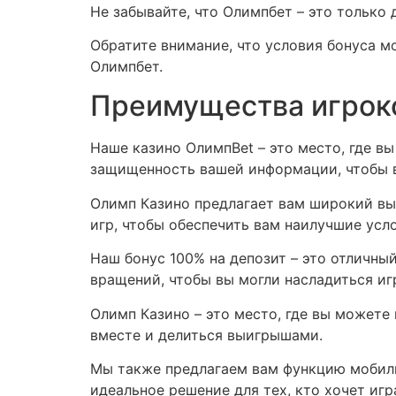
Не забывайте, что Олимпбет – это только 
Обратите внимание, что условия бонуса м
Олимпбет.
Преимущества игрок
Наше казино ОлимпBet – это место, где 
защищенность вашей информации, чтобы в
Олимп Казино предлагает вам широкий выб
игр, чтобы обеспечить вам наилучшие усло
Наш бонус 100% на депозит – это отличны
вращений, чтобы вы могли насладиться иг
Олимп Казино – это место, где вы можете
вместе и делиться выигрышами.
Мы также предлагаем вам функцию мобильн
идеальное решение для тех, кто хочет игр