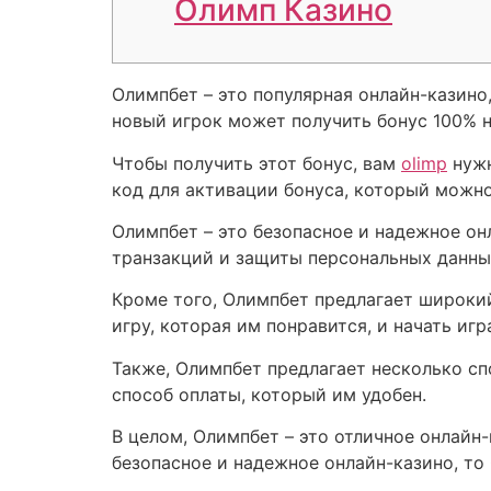
Олимп Казино
Олимпбет – это популярная онлайн-казино
новый игрок может получить бонус 100% н
Чтобы получить этот бонус, вам
olimp
нужн
код для активации бонуса, который можно
Олимпбет – это безопасное и надежное он
транзакций и защиты персональных данны
Кроме того, Олимпбет предлагает широкий
игру, которая им понравится, и начать игр
Также, Олимпбет предлагает несколько сп
способ оплаты, который им удобен.
В целом, Олимпбет – это отличное онлайн
безопасное и надежное онлайн-казино, то