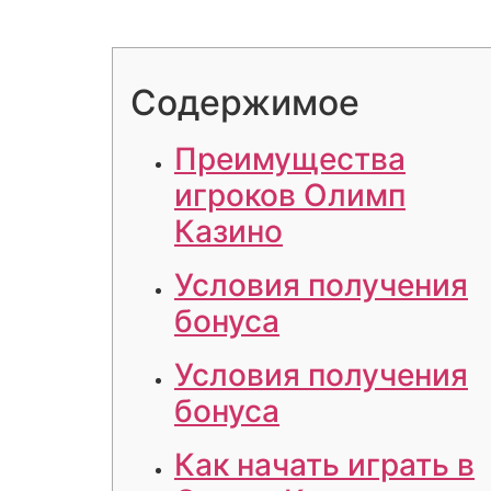
Содержимое
Преимущества
игроков Олимп
Казино
Условия получения
бонуса
Условия получения
бонуса
Как начать играть в