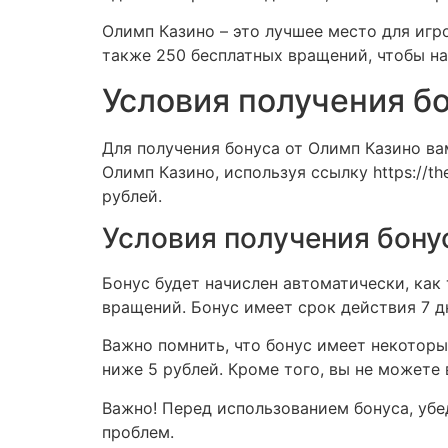
Олимп Казино – это лучшее место для игр
также 250 бесплатных вращений, чтобы на
Условия получения б
Для получения бонуса от Олимп Казино ва
Олимп Казино, используя ссылку https://t
рублей.
Условия получения бону
Бонус будет начислен автоматически, как 
вращений. Бонус имеет срок действия 7 дн
Важно помнить, что бонус имеет некоторы
ниже 5 рублей. Кроме того, вы не можете 
Важно! Перед использованием бонуса, убе
проблем.