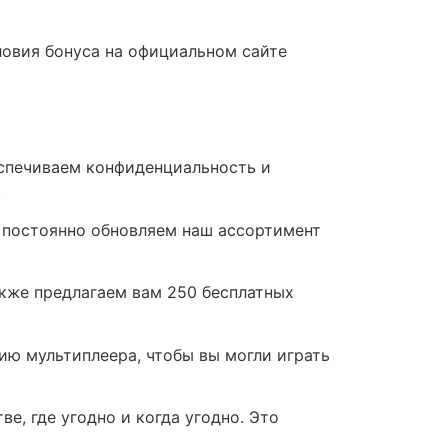
ловия бонуса на официальном сайте
еспечиваем конфиденциальность и
.
ы постоянно обновляем наш ассортимент
акже предлагаем вам 250 бесплатных
ию мультиплеера, чтобы вы могли играть
, где угодно и когда угодно. Это