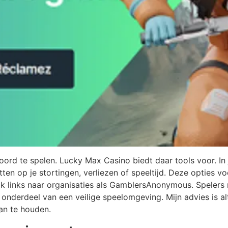
ord te spelen. Lucky Max Casino biedt daar tools voor. In j
n op je stortingen, verliezen of speeltijd. Deze opties voo
ok links naar organisaties als GamblersAnonymous. Spelers
onderdeel van een veilige speelomgeving. Mijn advies is alti
an te houden.