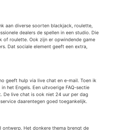
k aan diverse soorten blackjack, roulette,
sionele dealers de spellen in een studio. Die
ck of roulette. Ook zijn er opwindende game
rs. Dat sociale element geeft een extra,
 geeft hulp via live chat en e-mail. Toen ik
in het Engels. Een uitvoerige FAQ-sectie
 De live chat is ook niet 24 uur per dag
 service daarentegen goed toegankelijk.
l ontwerp. Het donkere thema brengt de