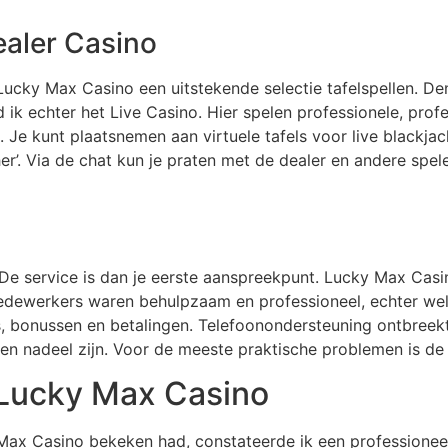
ealer Casino
Lucky Max Casino een uitstekende selectie tafelspellen. Den
ik echter het Live Casino. Hier spelen professionele, profes
 Je kunt plaatsnemen aan virtuele tafels voor live blackja
’. Via de chat kun je praten met de dealer en andere spele
e service is dan je eerste aanspreekpunt. Lucky Max Casino
 medewerkers waren behulpzaam en professioneel, echter wel 
 bonussen en betalingen. Telefoonondersteuning ontbreekt.
en nadeel zijn. Voor de meeste praktische problemen is de
 Lucky Max Casino
Max Casino bekeken had, constateerde ik een professionee