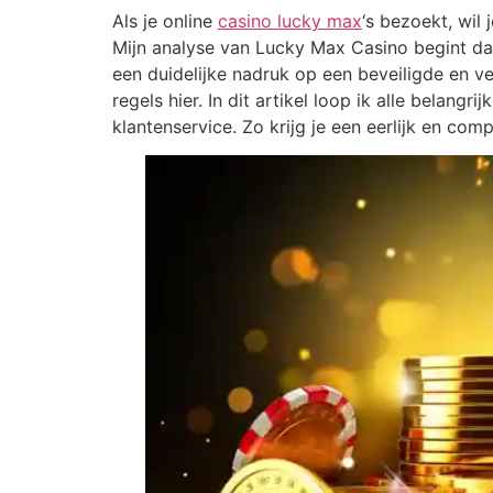
Als je online
casino lucky max
‘s bezoekt, wil 
Mijn analyse van Lucky Max Casino begint dan
een duidelijke nadruk op een beveiligde en v
regels hier. In dit artikel loop ik alle belan
klantenservice. Zo krijg je een eerlijk en com