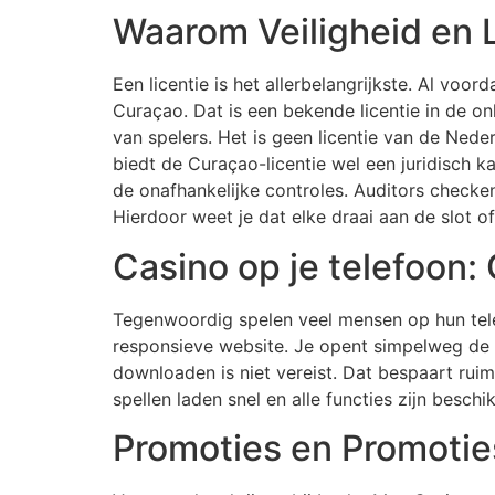
Waarom Veiligheid en L
Een licentie is het allerbelangrijkste. Al voor
Curaçao. Dat is een bekende licentie in de on
van spelers. Het is geen licentie van de Nede
biedt de Curaçao-licentie wel een juridisch ka
de onafhankelijke controles. Auditors check
Hierdoor weet je dat elke draai aan de slot o
Casino op je telefoon
Tegenwoordig spelen veel mensen op hun tele
responsieve website. Je opent simpelweg de b
downloaden is niet vereist. Dat bespaart ruim
spellen laden snel en alle functies zijn besch
Promoties en Promoti