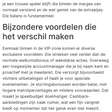
je een trouwe speler blijft die binnen de marges van
normaal verstand en de wet geniet van de extraatjes.
Die balans is fundamenteel.
Bijzondere voordelen die
het verschil maken
Eenmaal binnen in de VIP-zone komen er diverse
exclusieve voordelen. Die strekken veel verder dan de
normale welkomstbonus of wekelijkse acties. Overweeg
een toegewijde accountmanager die je bij naam kent en
proactief met je meedenkt. Die verzorgt bijvoorbeeld
vlottere uitbetalingen of haalt je voor speciale
evenementen. Je stortingsbonussen worden beter, met
hogere matchpercentages en mildere voorwaarden. Dat
maakt je speelbudget doelmatiger. Cashback-
aanbiedingen zijn vaak ruimer, wat een fijn vangnet
biedt op momenten dat het geluk even niet meezit.