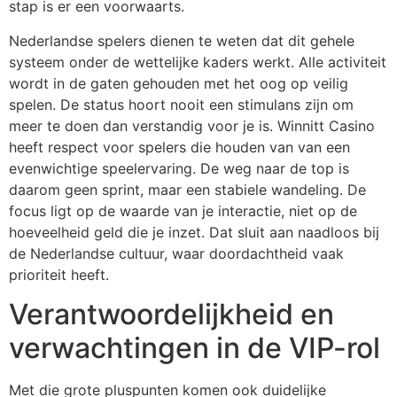
stap is er een voorwaarts.
Nederlandse spelers dienen te weten dat dit gehele
systeem onder de wettelijke kaders werkt. Alle activiteit
wordt in de gaten gehouden met het oog op veilig
spelen. De status hoort nooit een stimulans zijn om
meer te doen dan verstandig voor je is. Winnitt Casino
heeft respect voor spelers die houden van van een
evenwichtige speelervaring. De weg naar de top is
daarom geen sprint, maar een stabiele wandeling. De
focus ligt op de waarde van je interactie, niet op de
hoeveelheid geld die je inzet. Dat sluit aan naadloos bij
de Nederlandse cultuur, waar doordachtheid vaak
prioriteit heeft.
Verantwoordelijkheid en
verwachtingen in de VIP-rol
Met die grote pluspunten komen ook duidelijke