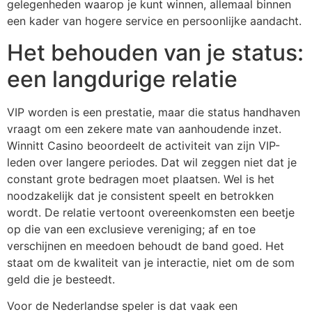
gelegenheden waarop je kunt winnen, allemaal binnen
een kader van hogere service en persoonlijke aandacht.
Het behouden van je status:
een langdurige relatie
VIP worden is een prestatie, maar die status handhaven
vraagt om een zekere mate van aanhoudende inzet.
Winnitt Casino beoordeelt de activiteit van zijn VIP-
leden over langere periodes. Dat wil zeggen niet dat je
constant grote bedragen moet plaatsen. Wel is het
noodzakelijk dat je consistent speelt en betrokken
wordt. De relatie vertoont overeenkomsten een beetje
op die van een exclusieve vereniging; af en toe
verschijnen en meedoen behoudt de band goed. Het
staat om de kwaliteit van je interactie, niet om de som
geld die je besteedt.
Voor de Nederlandse speler is dat vaak een