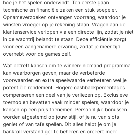
hoe je het spelen ondervindt. Ten eerste gaan
technische en financiële zaken een stuk soepeler.
Opnameverzoeken ontvangen voorrang, waardoor je
winsten vroeger op je rekening staan. Vragen aan de
klantenservice verlopen via een directe lijn, zodat je niet
in de wachtrij belandt te staan. Deze efficiëntie zorgt
voor een aangenamere ervaring, zodat je meer tijd
overhebt voor de games zelf.
Wat betreft kansen om te winnen: niemand programma
kan waarborgen geven, maar de verbeterde
voorwaarden en extra speelwaarde verbeteren wel je
potentiële rendement. Hogere cashbackpercentages
compenseren een deel van je verliezen op. Exclusieve
toernooien bevatten vaak minder spelers, waardoor je
kansen op een prijs toenemen. Persoonlijke bonussen
worden afgestemd op jouw stijl, of je nu van slots
geniet of van tafelspellen. Dit alles helpt je om je
bankroll verstandiger te beheren en creëert meer