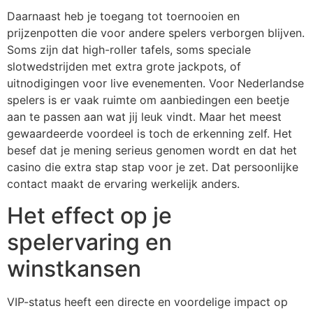
Daarnaast heb je toegang tot toernooien en
prijzenpotten die voor andere spelers verborgen blijven.
Soms zijn dat high-roller tafels, soms speciale
slotwedstrijden met extra grote jackpots, of
uitnodigingen voor live evenementen. Voor Nederlandse
spelers is er vaak ruimte om aanbiedingen een beetje
aan te passen aan wat jij leuk vindt. Maar het meest
gewaardeerde voordeel is toch de erkenning zelf. Het
besef dat je mening serieus genomen wordt en dat het
casino die extra stap stap voor je zet. Dat persoonlijke
contact maakt de ervaring werkelijk anders.
Het effect op je
spelervaring en
winstkansen
VIP-status heeft een directe en voordelige impact op