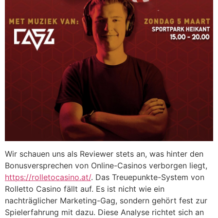
Wir schauen uns als Reviewer stets an, was hinter den
Bonusversprechen von Online-Casinos verborgen liegt,
https://rolletocasino.at/
. Das Treuepunkte-System von
Rolletto Casino fällt auf. Es ist nicht wie ein
nachträglicher Marketing-Gag, sondern gehört fest zur
Spielerfahrung mit dazu. Diese Analyse richtet sich an