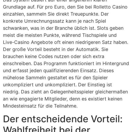
Grundlage auf. Für pro Euro, den Sie bei Rolletto Casino
einzahlen, sammeln Sie direkt Treuepunkte. Der
konkrete Umrechnungssatz kann je nach Spiel
schwanken, was in der Branche üblich ist. Slots geben
meist die meisten Punkte, während Tischspiele und
Live-Casino Angebote oft einen niedrigeren Satz haben.
Der große Vorteil besteht in der Automatik. Sie
brauchen keine Codes nutzen oder sich extra
einschreiben. Das Programm funktioniert im Hintergrund
und erfasst jeden qualifizierenden Einsatz. Dieses
mühelose Sammeln gestaltet es für den Spieler
unkompliziert und unkompliziert. Der Einstieg ist
niedrig. Das zieht an Gelegenheitsspieler gleichermaßen
an wie engagierte Mitglieder, denn es existiert keinen
Mindesteinsatz für die Teilnahme.
Der entscheidende Vorteil:
Wahlfreiheit bei der