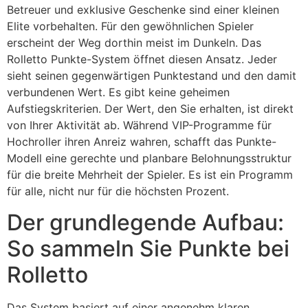
Betreuer und exklusive Geschenke sind einer kleinen
Elite vorbehalten. Für den gewöhnlichen Spieler
erscheint der Weg dorthin meist im Dunkeln. Das
Rolletto Punkte-System öffnet diesen Ansatz. Jeder
sieht seinen gegenwärtigen Punktestand und den damit
verbundenen Wert. Es gibt keine geheimen
Aufstiegskriterien. Der Wert, den Sie erhalten, ist direkt
von Ihrer Aktivität ab. Während VIP-Programme für
Hochroller ihren Anreiz wahren, schafft das Punkte-
Modell eine gerechte und planbare Belohnungsstruktur
für die breite Mehrheit der Spieler. Es ist ein Programm
für alle, nicht nur für die höchsten Prozent.
Der grundlegende Aufbau:
So sammeln Sie Punkte bei
Rolletto
Das System basiert auf einer angenehm klaren