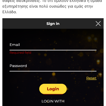
σαφείς διευκρινίσεις. Το ότι ομιλούν ελληνικά η ομάδα
εξυπηρέτησης είναι πολύ ουσιώδες για εμάς στην
Ελλάδα.