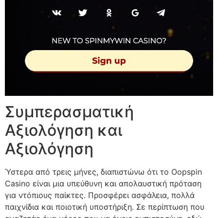
Συμπερασματική
Αξιολόγηση και
Αξιολόγηση
Ύστερα από τρεις μήνες, διαπιστώνω ότι το Oopspin
Casino είναι μια υπεύθυνη και απολαυστική πρόταση
για ντόπιους παίκτες. Προσφέρει ασφάλεια, πολλά
παιχνίδια και ποιοτική υποστήριξη. Σε περίπτωση που