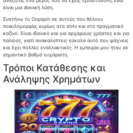
αναζητάς ένα μέρος που να έχεις εμπιστοσύνη, εδώ
είναι μια ιδανική λύση.
Συστήνω το Oopspin σε αυτούς που θέλουν
ποικιλομορφία, κυρίως στα slots και στο πραγματικό
καζίνο. Είναι ιδανικό και για αρχάριους χρήστες και για
παλιούς, γιατί ανακαλύπτεις εύκολα αυτό που ψάχνεις
και έχει πολλές εναλλακτικές. Η εμπειρία μου ήταν σε
σημαντικό βαθμό ευχάριστη.
Τρόποι Κατάθεσης και
Ανάληψης Χρημάτων