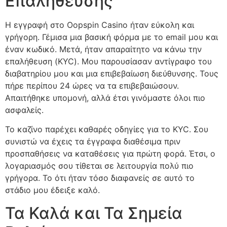
Επαλήθευσης
Η εγγραφή στο Oopspin Casino ήταν εύκολη και
γρήγορη. Γέμισα μια βασική φόρμα με το email μου και
έναν κωδικό. Μετά, ήταν απαραίτητο να κάνω την
επαλήθευση (KYC). Μου παρουσίασαν αντίγραφο του
διαβατηρίου μου και μια επιβεβαίωση διεύθυνσης. Τους
πήρε περίπου 24 ώρες να τα επιβεβαιώσουν.
Απαιτήθηκε υπομονή, αλλά έτσι γινόμαστε όλοι πιο
ασφαλείς.
Το καζίνο παρέχει καθαρές οδηγίες για το KYC. Σου
συνιστώ να έχεις τα έγγραφα διαθέσιμα πριν
προσπαθήσεις να καταθέσεις για πρώτη φορά. Έτσι, ο
λογαριασμός σου τίθεται σε λειτουργία πολύ πιο
γρήγορα. Το ότι ήταν τόσο διαφανείς σε αυτό το
στάδιο μου έδειξε καλό.
Τα Καλά και Τα Σημεία