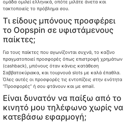
ομάδα ομιλεί ελληνικά, οπότε μιλάτε άνετα και
τακτοποιείς το πρόβλημα σου.
Τι είδους μπόνους προσφέρει
το Oopspin σε υφιστάμενους
παίκτες;
Για τους παίκτες που αγωνίζονται συχνά, το καζίνο
πραγματοποιεί προσφορές όπως επιστροφή χρημάτων
(cashback), μπόνους όταν κάνεις κατάθεση
Σαββατοκύριακα, και τουρνουά slots με καλά έπαθλα.
Όλες αυτές οι προσφορές τις εντοπίζεις στην ενότητα
“Προσφορές” ή σου φτάνουν και με email.
Είναι δυνατόν να παίξω από το
κινητό μου τηλέφωνο χωρίς να
κατεβάσω εφαρμογή;