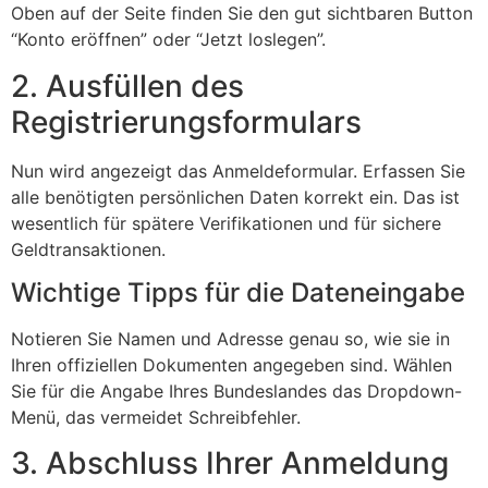
Oben auf der Seite finden Sie den gut sichtbaren Button
“Konto eröffnen” oder “Jetzt loslegen”.
2. Ausfüllen des
Registrierungsformulars
Nun wird angezeigt das Anmeldeformular. Erfassen Sie
alle benötigten persönlichen Daten korrekt ein. Das ist
wesentlich für spätere Verifikationen und für sichere
Geldtransaktionen.
Wichtige Tipps für die Dateneingabe
Notieren Sie Namen und Adresse genau so, wie sie in
Ihren offiziellen Dokumenten angegeben sind. Wählen
Sie für die Angabe Ihres Bundeslandes das Dropdown-
Menü, das vermeidet Schreibfehler.
3. Abschluss Ihrer Anmeldung