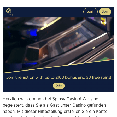
Herzlich willkommen bei Spinsy Casino! Wir sind
begeistert, dass Sie als Gast unser Casino gefunden
haben. Mit dieser Hilfestellung erstellen Sie ein Konto