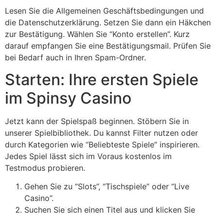
Lesen Sie die Allgemeinen Geschäftsbedingungen und
die Datenschutzerklärung. Setzen Sie dann ein Häkchen
zur Bestätigung. Wählen Sie “Konto erstellen”. Kurz
darauf empfangen Sie eine Bestätigungsmail. Prüfen Sie
bei Bedarf auch in Ihren Spam-Ordner.
Starten: Ihre ersten Spiele
im Spinsy Casino
Jetzt kann der Spielspaß beginnen. Stöbern Sie in
unserer Spielbibliothek. Du kannst Filter nutzen oder
durch Kategorien wie “Beliebteste Spiele” inspirieren.
Jedes Spiel lässt sich im Voraus kostenlos im
Testmodus probieren.
Gehen Sie zu “Slots”, “Tischspiele” oder “Live
Casino”.
Suchen Sie sich einen Titel aus und klicken Sie