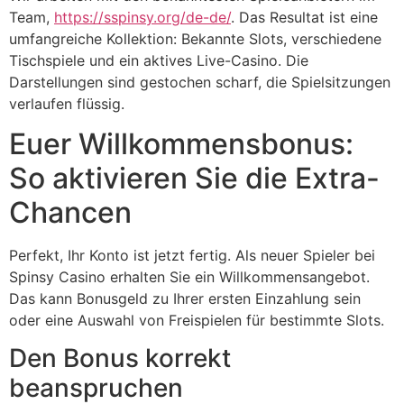
Team,
https://sspinsy.org/de-de/
. Das Resultat ist eine
umfangreiche Kollektion: Bekannte Slots, verschiedene
Tischspiele und ein aktives Live-Casino. Die
Darstellungen sind gestochen scharf, die Spielsitzungen
verlaufen flüssig.
Euer Willkommensbonus:
So aktivieren Sie die Extra-
Chancen
Perfekt, Ihr Konto ist jetzt fertig. Als neuer Spieler bei
Spinsy Casino erhalten Sie ein Willkommensangebot.
Das kann Bonusgeld zu Ihrer ersten Einzahlung sein
oder eine Auswahl von Freispielen für bestimmte Slots.
Den Bonus korrekt
beanspruchen