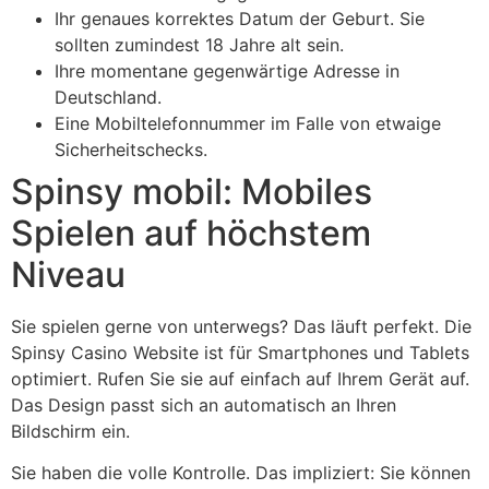
Ihr genaues korrektes Datum der Geburt. Sie
sollten zumindest 18 Jahre alt sein.
Ihre momentane gegenwärtige Adresse in
Deutschland.
Eine Mobiltelefonnummer im Falle von etwaige
Sicherheitschecks.
Spinsy mobil: Mobiles
Spielen auf höchstem
Niveau
Sie spielen gerne von unterwegs? Das läuft perfekt. Die
Spinsy Casino Website ist für Smartphones und Tablets
optimiert. Rufen Sie sie auf einfach auf Ihrem Gerät auf.
Das Design passt sich an automatisch an Ihren
Bildschirm ein.
Sie haben die volle Kontrolle. Das impliziert: Sie können