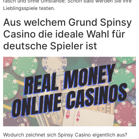
rasch und ohne Umstände. Schon bald werden Sie Ihre
Lieblingsspiele testen.
Aus welchem Grund Spinsy
Casino die ideale Wahl für
deutsche Spieler ist
Wodurch zeichnet sich Spinsy Casino eigentlich aus?