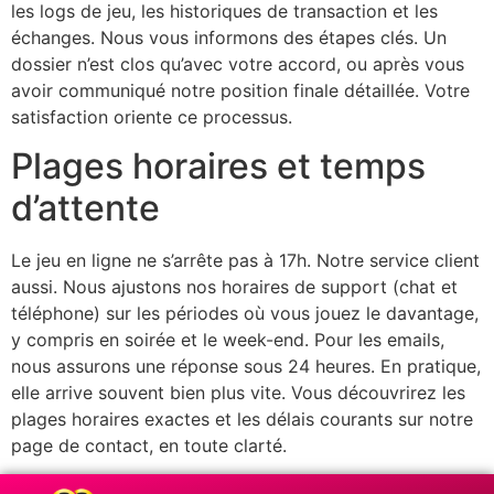
les logs de jeu, les historiques de transaction et les
échanges. Nous vous informons des étapes clés. Un
dossier n’est clos qu’avec votre accord, ou après vous
avoir communiqué notre position finale détaillée. Votre
satisfaction oriente ce processus.
Plages horaires et temps
d’attente
Le jeu en ligne ne s’arrête pas à 17h. Notre service client
aussi. Nous ajustons nos horaires de support (chat et
téléphone) sur les périodes où vous jouez le davantage,
y compris en soirée et le week-end. Pour les emails,
nous assurons une réponse sous 24 heures. En pratique,
elle arrive souvent bien plus vite. Vous découvrirez les
plages horaires exactes et les délais courants sur notre
page de contact, en toute clarté.