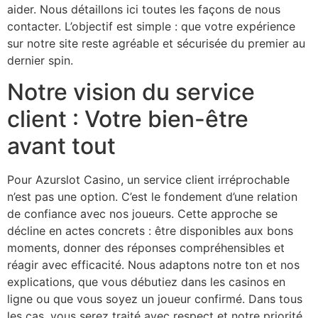
aider. Nous détaillons ici toutes les façons de nous
contacter. L’objectif est simple : que votre expérience
sur notre site reste agréable et sécurisée du premier au
dernier spin.
Notre vision du service
client : Votre bien-être
avant tout
Pour Azurslot Casino, un service client irréprochable
n’est pas une option. C’est le fondement d’une relation
de confiance avec nos joueurs. Cette approche se
décline en actes concrets : être disponibles aux bons
moments, donner des réponses compréhensibles et
réagir avec efficacité. Nous adaptons notre ton et nos
explications, que vous débutiez dans les casinos en
ligne ou que vous soyez un joueur confirmé. Dans tous
les cas, vous serez traité avec respect et notre priorité