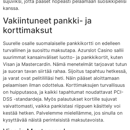
sujuviksi, jotta pääset nopeasti pelaamaan suosikkipelisi
kanssa.
Vakiintuneet pankki- ja
korttimaksut
Suurelle osalle suomalaiselle pankkikortti on edelleen
turvallinen ja suosittu maksutapa. Azurslot Casino sallii
suurimmat kansainväliset luotto- ja pankkikortit, kuten
Visan ja Mastercardin. Nämä menetelmät tarjoavat tutun
ja suoran tavan siirtää rahaa. Sijoitus tapahtuu hetkessä,
ja varat ovat pelitililläsi heti. Näin pääset aloittamaan
pelaamisen ilman odottelua. Korttimaksujen turvallisuus
on huipputasoa, ja kaikki tapahtumat noudattavat PCI-
DSS -standardeja. Myös palautukset kortille sujuvat
vaivattomasti, vaikka pankistasi riippuen käsittely voi
kestää hetken. Palvelemme mielellämme, jos sinulla on
kysyttävää näistä perinteisistä maksutavoista.