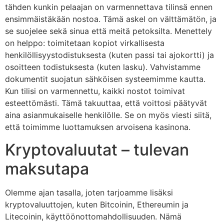
tähden kunkin pelaajan on varmennettava tilinsä ennen
ensimmäistäkään nostoa. Tämä askel on välttämätön, ja
se suojelee sekä sinua että meitä petoksilta. Menettely
on helppo: toimitetaan kopiot virkallisesta
henkilöllisyystodistuksesta (kuten passi tai ajokortti) ja
osoitteen todistuksesta (kuten lasku). Vahvistamme
dokumentit suojatun sähköisen systeemimme kautta.
Kun tilisi on varmennettu, kaikki nostot toimivat
esteettömästi. Tämä takuuttaa, että voittosi päätyvät
aina asianmukaiselle henkilölle. Se on myös viesti siitä,
että toimimme luottamuksen arvoisena kasinona.
Kryptovaluutat – tulevan
maksutapa
Olemme ajan tasalla, joten tarjoamme lisäksi
kryptovaluuttojen, kuten Bitcoinin, Ethereumin ja
Litecoinin, käyttöönottomahdollisuuden. Nämä