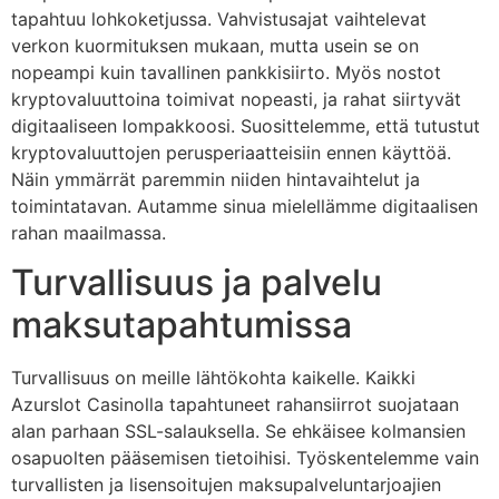
tapahtuu lohkoketjussa. Vahvistusajat vaihtelevat
verkon kuormituksen mukaan, mutta usein se on
nopeampi kuin tavallinen pankkisiirto. Myös nostot
kryptovaluuttoina toimivat nopeasti, ja rahat siirtyvät
digitaaliseen lompakkoosi. Suosittelemme, että tutustut
kryptovaluuttojen perusperiaatteisiin ennen käyttöä.
Näin ymmärrät paremmin niiden hintavaihtelut ja
toimintatavan. Autamme sinua mielellämme digitaalisen
rahan maailmassa.
Turvallisuus ja palvelu
maksutapahtumissa
Turvallisuus on meille lähtökohta kaikelle. Kaikki
Azurslot Casinolla tapahtuneet rahansiirrot suojataan
alan parhaan SSL-salauksella. Se ehkäisee kolmansien
osapuolten pääsemisen tietoihisi. Työskentelemme vain
turvallisten ja lisensoitujen maksupalveluntarjoajien