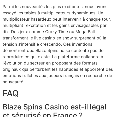
Parmi les nouveautés les plus excitantes, nous avons
essayé les tables à multiplicateurs dynamiques. Un
multiplicateur hasardeux peut intervenir à chaque tour,
multipliant l’excitation et les gains envisageables par
dix. Des jeux comme Crazy Time ou Mega Ball
transforment le live casino en show surprenant où la
tension s’intensifie crescendo. Ces inventions
démontrent que Blaze Spins ne se contente pas de
reproduire ce qui existe. La plateforme collabore à
l’évolution du secteur en proposant des formats
originaux qui perturbent les habitudes et apportent des
émotions fraîches aux joueurs français en recherche de
nouveauté.
FAQ
Blaze Spins Casino est-il légal
et sécurisé en France ?