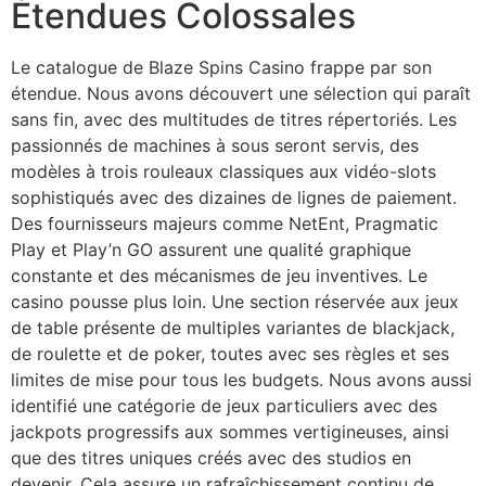
Étendues Colossales
Le catalogue de Blaze Spins Casino frappe par son
étendue. Nous avons découvert une sélection qui paraît
sans fin, avec des multitudes de titres répertoriés. Les
passionnés de machines à sous seront servis, des
modèles à trois rouleaux classiques aux vidéo-slots
sophistiqués avec des dizaines de lignes de paiement.
Des fournisseurs majeurs comme NetEnt, Pragmatic
Play et Play’n GO assurent une qualité graphique
constante et des mécanismes de jeu inventives. Le
casino pousse plus loin. Une section réservée aux jeux
de table présente de multiples variantes de blackjack,
de roulette et de poker, toutes avec ses règles et ses
limites de mise pour tous les budgets. Nous avons aussi
identifié une catégorie de jeux particuliers avec des
jackpots progressifs aux sommes vertigineuses, ainsi
que des titres uniques créés avec des studios en
devenir. Cela assure un rafraîchissement continu de