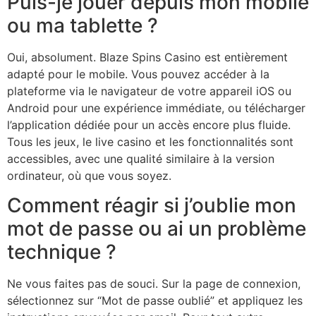
Puis-je jouer depuis mon mobile
ou ma tablette ?
Oui, absolument. Blaze Spins Casino est entièrement
adapté pour le mobile. Vous pouvez accéder à la
plateforme via le navigateur de votre appareil iOS ou
Android pour une expérience immédiate, ou télécharger
l’application dédiée pour un accès encore plus fluide.
Tous les jeux, le live casino et les fonctionnalités sont
accessibles, avec une qualité similaire à la version
ordinateur, où que vous soyez.
Comment réagir si j’oublie mon
mot de passe ou ai un problème
technique ?
Ne vous faites pas de souci. Sur la page de connexion,
sélectionnez sur “Mot de passe oublié” et appliquez les