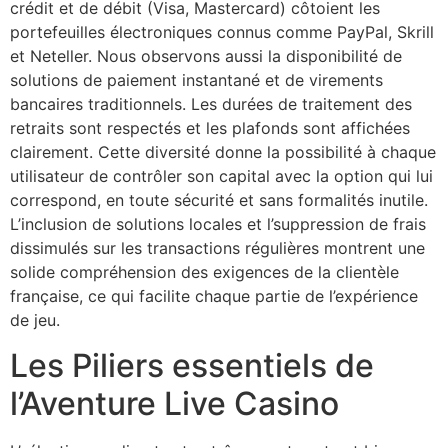
crédit et de débit (Visa, Mastercard) côtoient les
portefeuilles électroniques connus comme PayPal, Skrill
et Neteller. Nous observons aussi la disponibilité de
solutions de paiement instantané et de virements
bancaires traditionnels. Les durées de traitement des
retraits sont respectés et les plafonds sont affichées
clairement. Cette diversité donne la possibilité à chaque
utilisateur de contrôler son capital avec la option qui lui
correspond, en toute sécurité et sans formalités inutile.
L’inclusion de solutions locales et l’suppression de frais
dissimulés sur les transactions régulières montrent une
solide compréhension des exigences de la clientèle
française, ce qui facilite chaque partie de l’expérience
de jeu.
Les Piliers essentiels de
l’Aventure Live Casino