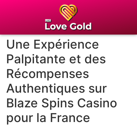
Une Expérience
Palpitante et des
Récompenses
Authentiques sur
Blaze Spins Casino
pour la France