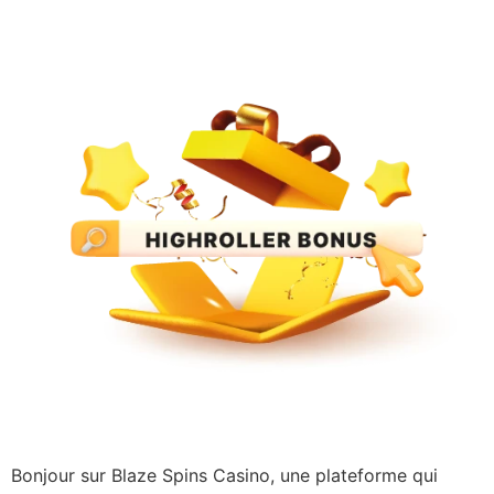
Bonjour sur Blaze Spins Casino, une plateforme qui