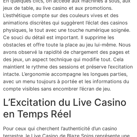
En quelques clics, on accède aux machines à sous, aux
jeux de table, au live casino et aux promotions.
L’esthétique compte sur des couleurs vives et des
animations discrètes qui suggèrent l’éclat des casinos
physiques, le tout avec une touche numérique soignée.
Ce souci du détail est important. Il supprime les
obstacles et offre toute la place au jeu lui-même. Nous
avons observé la rapidité de chargement des pages et
des jeux, un aspect technique qui modifie tout. Cela
maintient le rythme des sessions et préserve l’excitation
intacte. L’ergonomie accompagne les longues parties,
avec un menu toujours à portée et les informations du
compte visibles sans encombrer l’écran de jeu.
L’Excitation du Live Casino
en Temps Réel
Pour ceux qui cherchent l’authenticité d’un casino
terrestre, le Live Casino de Blaze Spins représente une