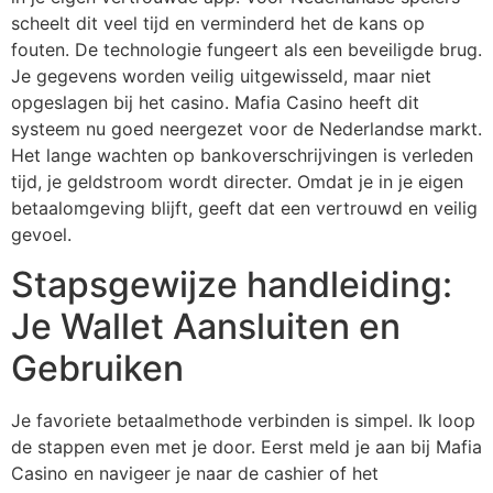
scheelt dit veel tijd en verminderd het de kans op
fouten. De technologie fungeert als een beveiligde brug.
Je gegevens worden veilig uitgewisseld, maar niet
opgeslagen bij het casino. Mafia Casino heeft dit
systeem nu goed neergezet voor de Nederlandse markt.
Het lange wachten op bankoverschrijvingen is verleden
tijd, je geldstroom wordt directer. Omdat je in je eigen
betaalomgeving blijft, geeft dat een vertrouwd en veilig
gevoel.
Stapsgewijze handleiding:
Je Wallet Aansluiten en
Gebruiken
Je favoriete betaalmethode verbinden is simpel. Ik loop
de stappen even met je door. Eerst meld je aan bij Mafia
Casino en navigeer je naar de cashier of het