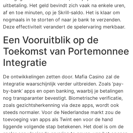
uitbetaling. Het geld bevindt zich vaak na enkele uren,
af en toe minuten, op je Skrill-saldo. Het is klaar om
nogmaals in te storten of naar je bank te verzenden.
Deze effectiviteit verandert de spelervaring merkbaar.
Een Vooruitblik op de
Toekomst van Portemonnee
Integratie
De ontwikkelingen zetten door. Mafia Casino zal de
integratie waarschijnlijk verder uitbreiden. Zoals ‘pay-
by-bank’ apps en open banking, waarbij je betalingen
nog transparanter bevestigt. Biometrische verificatie,
zoals gezichtsherkenning via deze apps, wordt ook
steeds normaler. Voor de Nederlandse markt zou de
toevoeging van apps als Twint een voor de hand
liggende volgende stap betekenen. Het doel is om de