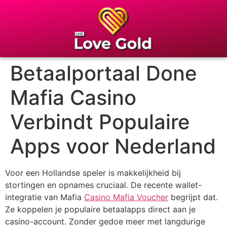
Betaalportaal Done
Mafia Casino
Verbindt Populaire
Apps voor Nederland
Voor een Hollandse speler is makkelijkheid bij
stortingen en opnames cruciaal. De recente wallet-
integratie van Mafia
Casino Mafia Voucher
begrijpt dat.
Ze koppelen je populaire betaalapps direct aan je
casino-account. Zonder gedoe meer met langdurige