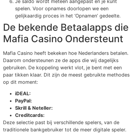
Je saldo wordt meteen aangepast en je kunt
spelen. Voor opnames doorlopen we een
gelijkaardig proces in het ‘Opnamen’ gedeelte.
De bekende Betaalapps die
Mafia Casino Ondersteunt
Mafia Casino heeft bekeken hoe Nederlanders betalen.
Daarom ondersteunen ze de apps die wij dagelijks
gebruiken. De koppeling werkt vlot, je bent met een
paar tikken klaar. Dit zijn de meest gebruikte methodes
op dit moment:
iDEAL:
PayPal:
Skrill & Neteller:
Creditcards:
Deze selectie past bij verschillende spelers, van de
traditionele bankgebruiker tot de meer digitale speler.