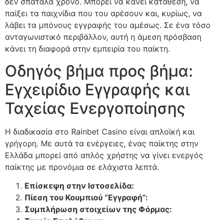
δεν σπαταλά χρόνο. Μπορεί να κάνει κατάθεση, να
παίξει τα παιχνίδια που του αρέσουν και, κυρίως, να
λάβει τα μπόνους εγγραφής του αμέσως. Σε ένα τόσο
ανταγωνιστικό περιβάλλον, αυτή η άμεση πρόσβαση
κάνει τη διαφορά στην εμπειρία του παίκτη.
Οδηγός βήμα προς βήμα:
Εγχειρίδιο Εγγραφής και
Ταχείας Ενεργοποίησης
Η διαδικασία στο Rainbet Casino είναι απλοϊκή και
γρήγορη. Με αυτά τα ενέργειες, ένας παίκτης στην
Ελλάδα μπορεί από απλός χρήστης να γίνει ενεργός
παίκτης με προνόμια σε ελάχιστα λεπτά.
Επίσκεψη στην Ιστοσελίδα:
Πίεση του Κουμπιού “Εγγραφή”:
Συμπλήρωση στοιχείων της Φόρμας: