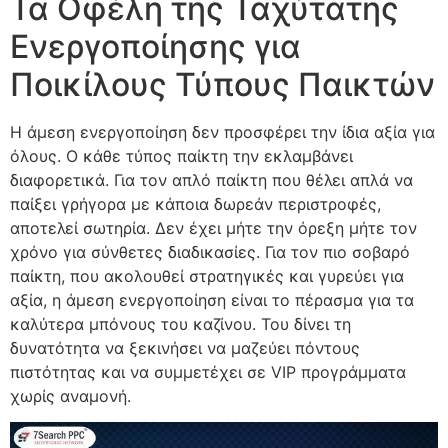
Τα Οφέλη της Ταχύτατης
Ενεργοποίησης για
Ποικίλους Τύπους Παικτών
Η άμεση ενεργοποίηση δεν προσφέρει την ίδια αξία για
όλους. Ο κάθε τύπος παίκτη την εκλαμβάνει
διαφορετικά. Για τον απλό παίκτη που θέλει απλά να
παίξει γρήγορα με κάποια δωρεάν περιστροφές,
αποτελεί σωτηρία. Δεν έχει μήτε την όρεξη μήτε τον
χρόνο για σύνθετες διαδικασίες. Για τον πιο σοβαρό
παίκτη, που ακολουθεί στρατηγικές και γυρεύει για
αξία, η άμεση ενεργοποίηση είναι το πέρασμα για τα
καλύτερα μπόνους του καζίνου. Του δίνει τη
δυνατότητα να ξεκινήσει να μαζεύει πόντους
πιστότητας και να συμμετέχει σε VIP προγράμματα
χωρίς αναμονή.