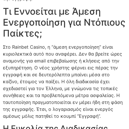
Τι Εννοείται με Άμεση
Ενεργοποίηση για Ντόπιους
Παίκτες;
Στο Rainbet Casino, η “άμεση ενεργοποίηση” είναι
κυριολεκτικά αυτό που αναφέρει. Δεν θα βρείτε ώρες
αναμονής για email επιβεβαίωσης ή κλήσεις από την
εξυπηρέτηση. Ο νέος χρήστης φέρνει εις πέρας την
εγγραφή και σε δευτερόλεπτα μπαίνει μέσα στο
καζίνο, έτοιμος να παίξει. Η όλη διαδικασία έχει
σχεδιαστεί για τον Έλληνα, με γνώμονα τις τοπικές
συνήθειες και τα προβλεπόμενα μέτρα ασφαλείας. Η
ταυτοποίηση πραγματοποιείται εν μέρει ήδη στη φάση
της εγγραφής. Έτσι, ο λογαριασμός είναι ενεργός
αμέσως μόλις πατηθεί το κουμπί “Εγγραφή”.
Η Ευκολία της Διαδικασίας