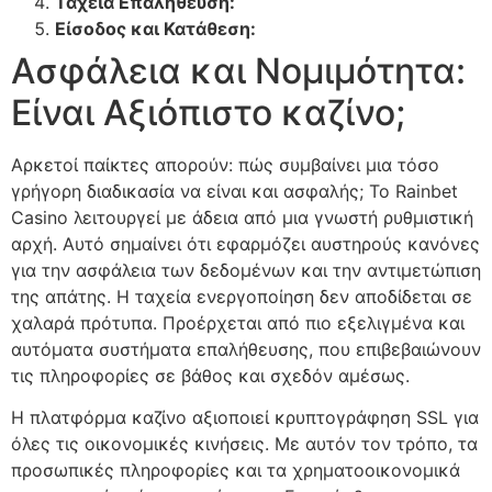
Ταχεία Επαλήθευση:
Είσοδος και Κατάθεση:
Ασφάλεια και Νομιμότητα:
Είναι Αξιόπιστο καζίνο;
Αρκετοί παίκτες απορούν: πώς συμβαίνει μια τόσο
γρήγορη διαδικασία να είναι και ασφαλής; Το Rainbet
Casino λειτουργεί με άδεια από μια γνωστή ρυθμιστική
αρχή. Αυτό σημαίνει ότι εφαρμόζει αυστηρούς κανόνες
για την ασφάλεια των δεδομένων και την αντιμετώπιση
της απάτης. Η ταχεία ενεργοποίηση δεν αποδίδεται σε
χαλαρά πρότυπα. Προέρχεται από πιο εξελιγμένα και
αυτόματα συστήματα επαλήθευσης, που επιβεβαιώνουν
τις πληροφορίες σε βάθος και σχεδόν αμέσως.
Η πλατφόρμα καζίνο αξιοποιεί κρυπτογράφηση SSL για
όλες τις οικονομικές κινήσεις. Με αυτόν τον τρόπο, τα
προσωπικές πληροφορίες και τα χρηματοοικονομικά