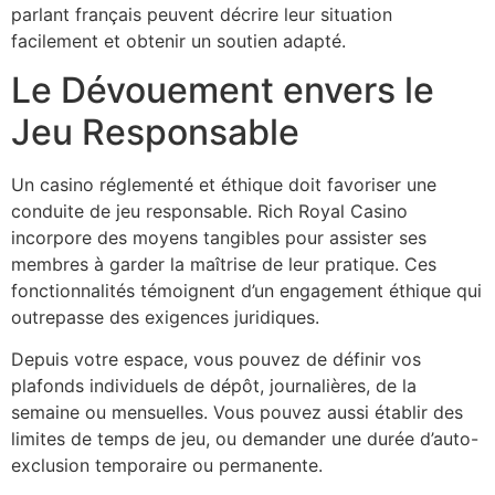
parlant français peuvent décrire leur situation
facilement et obtenir un soutien adapté.
Le Dévouement envers le
Jeu Responsable
Un casino réglementé et éthique doit favoriser une
conduite de jeu responsable. Rich Royal Casino
incorpore des moyens tangibles pour assister ses
membres à garder la maîtrise de leur pratique. Ces
fonctionnalités témoignent d’un engagement éthique qui
outrepasse des exigences juridiques.
Depuis votre espace, vous pouvez de définir vos
plafonds individuels de dépôt, journalières, de la
semaine ou mensuelles. Vous pouvez aussi établir des
limites de temps de jeu, ou demander une durée d’auto-
exclusion temporaire ou permanente.