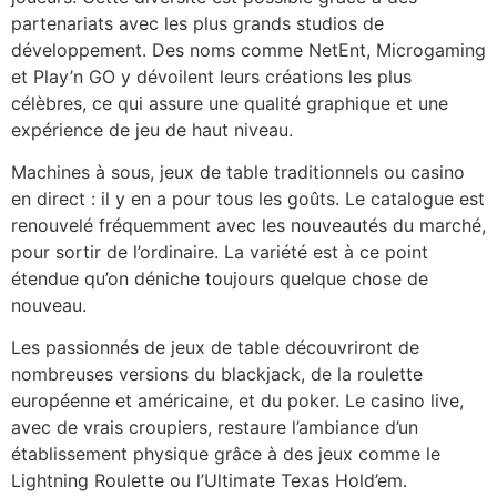
partenariats avec les plus grands studios de
développement. Des noms comme NetEnt, Microgaming
et Play’n GO y dévoilent leurs créations les plus
célèbres, ce qui assure une qualité graphique et une
expérience de jeu de haut niveau.
Machines à sous, jeux de table traditionnels ou casino
en direct : il y en a pour tous les goûts. Le catalogue est
renouvelé fréquemment avec les nouveautés du marché,
pour sortir de l’ordinaire. La variété est à ce point
étendue qu’on déniche toujours quelque chose de
nouveau.
Les passionnés de jeux de table découvriront de
nombreuses versions du blackjack, de la roulette
européenne et américaine, et du poker. Le casino live,
avec de vrais croupiers, restaure l’ambiance d’un
établissement physique grâce à des jeux comme le
Lightning Roulette ou l’Ultimate Texas Hold’em.