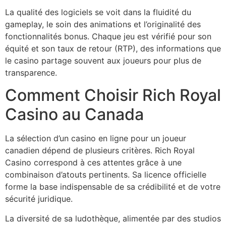
La qualité des logiciels se voit dans la fluidité du
gameplay, le soin des animations et l’originalité des
fonctionnalités bonus. Chaque jeu est vérifié pour son
équité et son taux de retour (RTP), des informations que
le casino partage souvent aux joueurs pour plus de
transparence.
Comment Choisir Rich Royal
Casino au Canada
La sélection d’un casino en ligne pour un joueur
canadien dépend de plusieurs critères. Rich Royal
Casino correspond à ces attentes grâce à une
combinaison d’atouts pertinents. Sa licence officielle
forme la base indispensable de sa crédibilité et de votre
sécurité juridique.
La diversité de sa ludothèque, alimentée par des studios