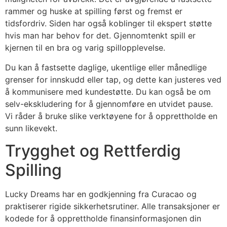
rammer og huske at spilling først og fremst er
tidsfordriv. Siden har også koblinger til ekspert støtte
hvis man har behov for det. Gjennomtenkt spill er
kjernen til en bra og varig spillopplevelse.
Du kan å fastsette daglige, ukentlige eller månedlige
grenser for innskudd eller tap, og dette kan justeres ved
å kommunisere med kundestøtte. Du kan også be om
selv-ekskludering for å gjennomføre en utvidet pause.
Vi råder å bruke slike verktøyene for å opprettholde en
sunn likevekt.
Trygghet og Rettferdig
Spilling
Lucky Dreams har en godkjenning fra Curacao og
praktiserer rigide sikkerhetsrutiner. Alle transaksjoner er
kodede for å opprettholde finansinformasjonen din