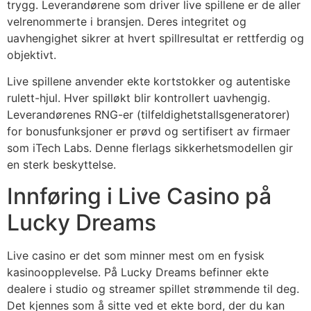
trygg. Leverandørene som driver live spillene er de aller
velrenommerte i bransjen. Deres integritet og
uavhengighet sikrer at hvert spillresultat er rettferdig og
objektivt.
Live spillene anvender ekte kortstokker og autentiske
rulett-hjul. Hver spilløkt blir kontrollert uavhengig.
Leverandørenes RNG-er (tilfeldighetstallsgeneratorer)
for bonusfunksjoner er prøvd og sertifisert av firmaer
som iTech Labs. Denne flerlags sikkerhetsmodellen gir
en sterk beskyttelse.
Innføring i Live Casino på
Lucky Dreams
Live casino er det som minner mest om en fysisk
kasinoopplevelse. På Lucky Dreams befinner ekte
dealere i studio og streamer spillet strømmende til deg.
Det kjennes som å sitte ved et ekte bord, der du kan