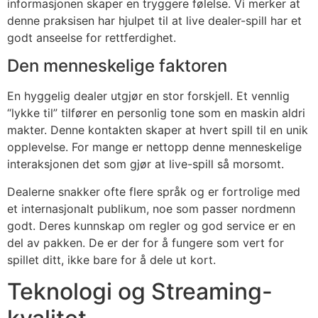
informasjonen skaper en tryggere følelse. Vi merker at
denne praksisen har hjulpet til at live dealer-spill har et
godt anseelse for rettferdighet.
Den menneskelige faktoren
En hyggelig dealer utgjør en stor forskjell. Et vennlig
“lykke til” tilfører en personlig tone som en maskin aldri
makter. Denne kontakten skaper at hvert spill til en unik
opplevelse. For mange er nettopp denne menneskelige
interaksjonen det som gjør at live-spill så morsomt.
Dealerne snakker ofte flere språk og er fortrolige med
et internasjonalt publikum, noe som passer nordmenn
godt. Deres kunnskap om regler og god service er en
del av pakken. De er der for å fungere som vert for
spillet ditt, ikke bare for å dele ut kort.
Teknologi og Streaming-