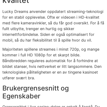
kvalitet
Lucky Dreams anvender oppdatert streaming-teknologi
for en stabil opplevelse. Ofte er videoen i HD-kvalitet
med flere kameravinkler, så du får god oversikt. For å få
fullt utbytte, trenger en hurtig og sikker
internettforbindelse. Siden er også optimalisert for
mobil, så du har fleksibilitet til å spille hvor du vil.
Majoriteten spillene streames i minst 720p, og mange
kommer i full HD 1080p for et skarpt bilde.
Båndbredden reguleres automatisk for å forhindre at
bildet stanser, hvis nettverket er litt langsommere. Den
teknologiske påliteligheten er en av tingene kasinoet
utfører svært bra.
Brukergrensesnitt og
Egenskaber
Grensesnittet i live casino-delen er enkelt å forstå. Du