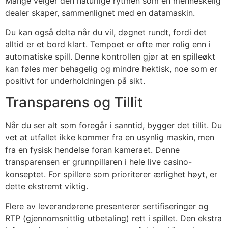
Mange velger den naturlige rytmen som en menneskelig
dealer skaper, sammenlignet med en datamaskin.
Du kan også delta når du vil, døgnet rundt, fordi det
alltid er et bord klart. Tempoet er ofte mer rolig enn i
automatiske spill. Denne kontrollen gjør at en spilleøkt
kan føles mer behagelig og mindre hektisk, noe som er
positivt for underholdningen på sikt.
Transparens og Tillit
Når du ser alt som foregår i sanntid, bygger det tillit. Du
vet at utfallet ikke kommer fra en usynlig maskin, men
fra en fysisk hendelse foran kameraet. Denne
transparensen er grunnpillaren i hele live casino-
konseptet. For spillere som prioriterer ærlighet høyt, er
dette ekstremt viktig.
Flere av leverandørene presenterer sertifiseringer og
RTP (gjennomsnittlig utbetaling) rett i spillet. Den ekstra