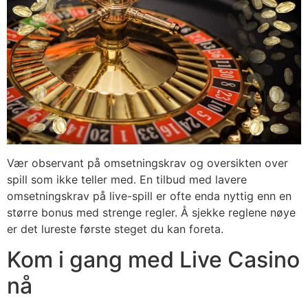
Vær observant på omsetningskrav og oversikten over
spill som ikke teller med. En tilbud med lavere
omsetningskrav på live-spill er ofte enda nyttig enn en
større bonus med strenge regler. Å sjekke reglene nøye
er det lureste første steget du kan foreta.
Kom i gang med Live Casino
nå