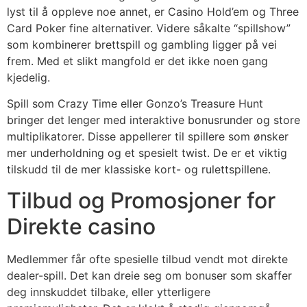
lyst til å oppleve noe annet, er Casino Hold’em og Three
Card Poker fine alternativer. Videre såkalte “spillshow”
som kombinerer brettspill og gambling ligger på vei
frem. Med et slikt mangfold er det ikke noen gang
kjedelig.
Spill som Crazy Time eller Gonzo’s Treasure Hunt
bringer det lenger med interaktive bonusrunder og store
multiplikatorer. Disse appellerer til spillere som ønsker
mer underholdning og et spesielt twist. De er et viktig
tilskudd til de mer klassiske kort- og rulettspillene.
Tilbud og Promosjoner for
Direkte casino
Medlemmer får ofte spesielle tilbud vendt mot direkte
dealer-spill. Det kan dreie seg om bonuser som skaffer
deg innskuddet tilbake, eller ytterligere