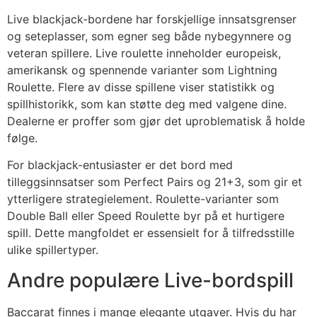
Live blackjack-bordene har forskjellige innsatsgrenser
og seteplasser, som egner seg både nybegynnere og
veteran spillere. Live roulette inneholder europeisk,
amerikansk og spennende varianter som Lightning
Roulette. Flere av disse spillene viser statistikk og
spillhistorikk, som kan støtte deg med valgene dine.
Dealerne er proffer som gjør det uproblematisk å holde
følge.
For blackjack-entusiaster er det bord med
tilleggsinnsatser som Perfect Pairs og 21+3, som gir et
ytterligere strategielement. Roulette-varianter som
Double Ball eller Speed Roulette byr på et hurtigere
spill. Dette mangfoldet er essensielt for å tilfredsstille
ulike spillertyper.
Andre populære Live-bordspill
Baccarat finnes i mange elegante utgaver. Hvis du har