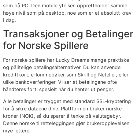
som på PC. Den mobile ytelsen opprettholder samme
høye nivå som på desktop, noe som er et absolutt krav
i dag.
Transaksjoner og Betalinger
for Norske Spillere
For norske spillere har Lucky Dreams mange praktiske
og pålitelige betalingsalternativer. Du kan anvende
kredittkort, e-lommebøker som Skrill og Neteller, eller
ulike bankoverføringer. Vi ser at betalingene ofte
håndteres fort, spesielt når du henter ut penger.
Alle betalinger er trygget med standard SSL-kryptering
for å sikre dataene dine. Plattformen bruker norske
kroner (NOK), så du sparer å tenke på valutagebyr.
Denne norske tilretteleggingen gjør brukeropplevelsen
mye lettere.