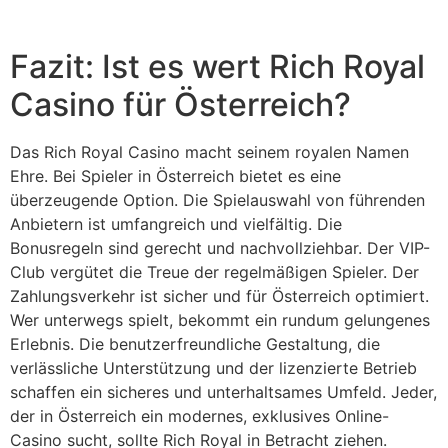
Fazit: Ist es wert Rich Royal
Casino für Österreich?
Das Rich Royal Casino macht seinem royalen Namen
Ehre. Bei Spieler in Österreich bietet es eine
überzeugende Option. Die Spielauswahl von führenden
Anbietern ist umfangreich und vielfältig. Die
Bonusregeln sind gerecht und nachvollziehbar. Der VIP-
Club vergütet die Treue der regelmäßigen Spieler. Der
Zahlungsverkehr ist sicher und für Österreich optimiert.
Wer unterwegs spielt, bekommt ein rundum gelungenes
Erlebnis. Die benutzerfreundliche Gestaltung, die
verlässliche Unterstützung und der lizenzierte Betrieb
schaffen ein sicheres und unterhaltsames Umfeld. Jeder,
der in Österreich ein modernes, exklusives Online-
Casino sucht, sollte Rich Royal in Betracht ziehen.