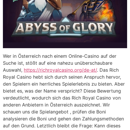
Wer in Österreich nach einem Online-Casino auf der
Suche ist, stößt auf eine nahezu unüberschaubare
Auswahl,
https://richroyalcasino.org/de-at/
. Das Rich
Royal Casino hebt sich durch seinen Anspruch hervor,
den Spielern ein herrliches Spielerlebnis zu bieten. Aber
bietet es, was der Name verspricht? Diese Bewertung
verdeutlicht, wodurch sich das Rich Royal Casino von
anderen Anbietern in Österreich auszeichnet. Wir
schauen uns die Spielangebot , prüfen die Boni
analysieren die Boni und gehen den Zahlungsmethoden
auf den Grund. Letztlich bleibt die Frage: Kann dieses