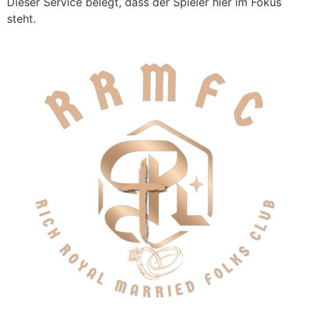
Dieser Service belegt, dass der Spieler hier im Fokus
steht.