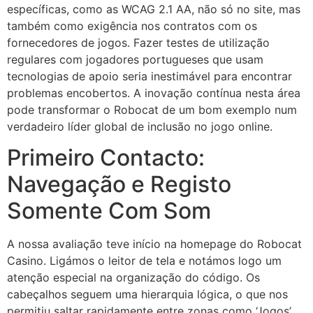
específicas, como as WCAG 2.1 AA, não só no site, mas
também como exigência nos contratos com os
fornecedores de jogos. Fazer testes de utilização
regulares com jogadores portugueses que usam
tecnologias de apoio seria inestimável para encontrar
problemas encobertos. A inovação contínua nesta área
pode transformar o Robocat de um bom exemplo num
verdadeiro líder global de inclusão no jogo online.
Primeiro Contacto:
Navegação e Registo
Somente Com Som
A nossa avaliação teve início na homepage do Robocat
Casino. Ligámos o leitor de tela e notámos logo um
atenção especial na organização do código. Os
cabeçalhos seguem uma hierarquia lógica, o que nos
permitiu saltar rapidamente entre zonas como ‘Jogos’,