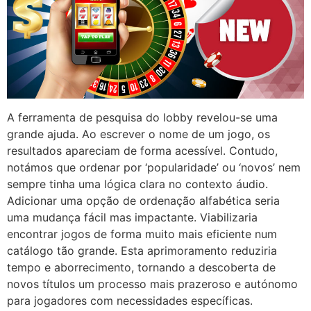
A ferramenta de pesquisa do lobby revelou-se uma
grande ajuda. Ao escrever o nome de um jogo, os
resultados apareciam de forma acessível. Contudo,
notámos que ordenar por ‘popularidade’ ou ‘novos’ nem
sempre tinha uma lógica clara no contexto áudio.
Adicionar uma opção de ordenação alfabética seria
uma mudança fácil mas impactante. Viabilizaria
encontrar jogos de forma muito mais eficiente num
catálogo tão grande. Esta aprimoramento reduziria
tempo e aborrecimento, tornando a descoberta de
novos títulos um processo mais prazeroso e autónomo
para jogadores com necessidades específicas.