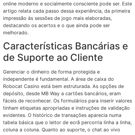
online moderno e socialmente consciente pode ser. Este
artigo relata cada passo dessa experiência, da primeira
impressão às sessões de jogo mais elaboradas,
destacando os acertos e o que ainda pode ser
melhorado.
Características Bancárias e
de Suporte ao Cliente
Gerenciar o dinheiro de forma protegida e
independente é fundamental. A área de caixa do
Robocat Casino está bem estruturada. As opções de
depósito, desde MB Way a cartões bancários, eram
fáceis de reconhecer. Os formulários para inserir valores
tinham etiquetas apropriadas e instruções de validação
evidentes. O histórico de transações aparecia numa
tabela básica que o leitor de ecrã percorria linha a linha,
coluna a coluna. Quanto ao suporte, o chat ao vivo