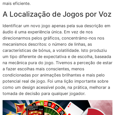
mais eficiente.
A Localização de Jogos por Voz
Identificar um novo jogo apenas pela sua descrição em
áudio é uma experiência única. Em vez de nos
direcionarmos pelos gráficos, concentrámo-nos nos
mecanismos descritos: o número de linhas, as
características de bónus, a volatilidade. Isto produziu
um tipo diferente de expectativa e de escolha, baseada
na mecânica pura do jogo. Tivemos a perceção de estar
a fazer escolhas mais conscientes, menos
condicionadas por animações brilhantes e mais pelo
potencial real de jogo. Foi uma lição importante sobre
como um design acessível pode, na prática, melhorar a
tomada de decisão para qualquer jogador.