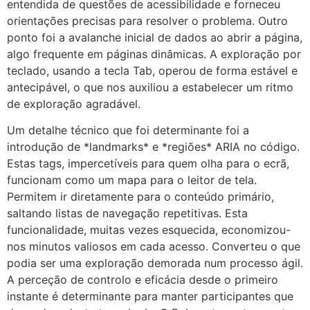
entendida de questões de acessibilidade e forneceu
orientações precisas para resolver o problema. Outro
ponto foi a avalanche inicial de dados ao abrir a página,
algo frequente em páginas dinâmicas. A exploração por
teclado, usando a tecla Tab, operou de forma estável e
antecipável, o que nos auxiliou a estabelecer um ritmo
de exploração agradável.
Um detalhe técnico que foi determinante foi a
introdução de *landmarks* e *regiões* ARIA no código.
Estas tags, impercetíveis para quem olha para o ecrã,
funcionam como um mapa para o leitor de tela.
Permitem ir diretamente para o conteúdo primário,
saltando listas de navegação repetitivas. Esta
funcionalidade, muitas vezes esquecida, economizou-
nos minutos valiosos em cada acesso. Converteu o que
podia ser uma exploração demorada num processo ágil.
A perceção de controlo e eficácia desde o primeiro
instante é determinante para manter participantes que