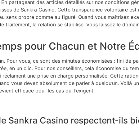
 En partageant des articles détaillés sur nos conditions gé
lisses de Sankra Casino. Cette transparence volontaire est 
 au sens propre comme au figuré. Quand vous maîtrisez ex
 de traitement, la relation se stabilise. Vous laissez le dom
emps pour Chacun et Notre É
un. Pour vous, ce sont des minutes économisées : fini de par
rée, en un clic. Pour nos conseillers, cela économise du te
qui réclament une prise en charge personnalisée. Cette rati
f quand vous devez absolument de parler à quelqu’un. Voilà u
vient efficace pour les cas qui l’exigent.
de Sankra Casino respectent-ils b