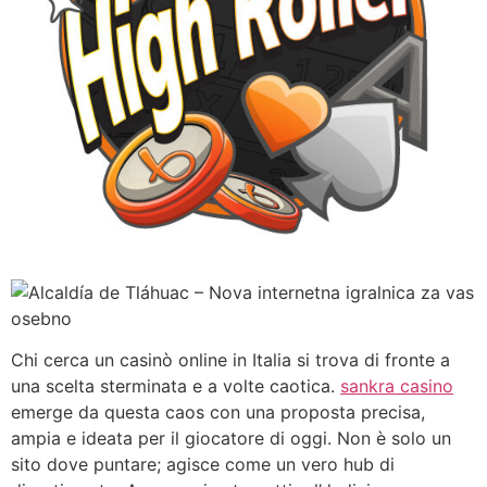
Chi cerca un casinò online in Italia si trova di fronte a
una scelta sterminata e a volte caotica.
sankra casino
emerge da questa caos con una proposta precisa,
ampia e ideata per il giocatore di oggi. Non è solo un
sito dove puntare; agisce come un vero hub di