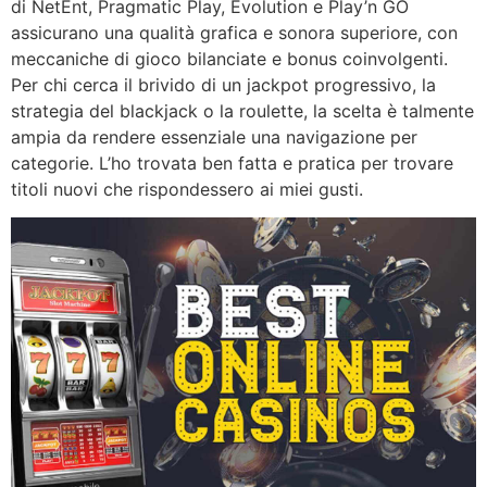
di NetEnt, Pragmatic Play, Evolution e Play’n GO
assicurano una qualità grafica e sonora superiore, con
meccaniche di gioco bilanciate e bonus coinvolgenti.
Per chi cerca il brivido di un jackpot progressivo, la
strategia del blackjack o la roulette, la scelta è talmente
ampia da rendere essenziale una navigazione per
categorie. L’ho trovata ben fatta e pratica per trovare
titoli nuovi che rispondessero ai miei gusti.