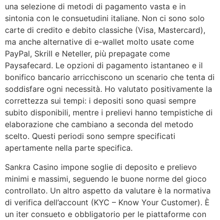
una selezione di metodi di pagamento vasta e in
sintonia con le consuetudini italiane. Non ci sono solo
carte di credito e debito classiche (Visa, Mastercard),
ma anche alternative di e-wallet molto usate come
PayPal, Skrill e Neteller, più prepagate come
Paysafecard. Le opzioni di pagamento istantaneo e il
bonifico bancario arricchiscono un scenario che tenta di
soddisfare ogni necessità. Ho valutato positivamente la
correttezza sui tempi: i depositi sono quasi sempre
subito disponibili, mentre i prelievi hanno tempistiche di
elaborazione che cambiano a seconda del metodo
scelto. Questi periodi sono sempre specificati
apertamente nella parte specifica.
Sankra Casino impone soglie di deposito e prelievo
minimi e massimi, seguendo le buone norme del gioco
controllato. Un altro aspetto da valutare è la normativa
di verifica dell’account (KYC – Know Your Customer). È
un iter consueto e obbligatorio per le piattaforme con