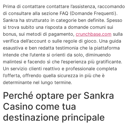
Prima di contattare contattare l’assistenza, raccomando
di consultare alla sezione FAQ (Domande Frequenti).
Sankra ha strutturato in categorie ben definite. Spesso
si trova subito una risposta a domande comuni sui
bonus, sui metodi di pagamento,
crunchbase.com
sulla
verifica dell’account o sulle regole di gioco. Una guida
esaustiva e ben redatta testimonia che la piattaforma
intende che l’utente si orienti da solo, diminuendo
malintesi e facendo sì che l’esperienza più gratificante.
Un servizio clienti reattivo e professionale completa
l’offerta, offrendo quella sicurezza in più che è
determinante nel lungo termine.
Perché optare per Sankra
Casino come tua
destinazione principale