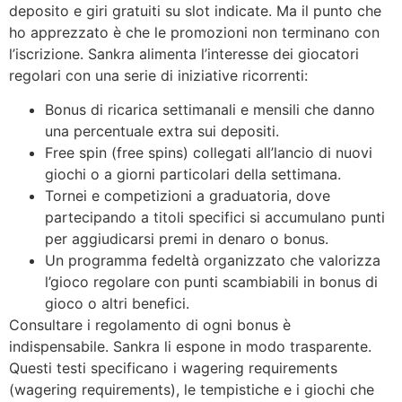
deposito e giri gratuiti su slot indicate. Ma il punto che
ho apprezzato è che le promozioni non terminano con
l’iscrizione. Sankra alimenta l’interesse dei giocatori
regolari con una serie di iniziative ricorrenti:
Bonus di ricarica settimanali e mensili che danno
una percentuale extra sui depositi.
Free spin (free spins) collegati all’lancio di nuovi
giochi o a giorni particolari della settimana.
Tornei e competizioni a graduatoria, dove
partecipando a titoli specifici si accumulano punti
per aggiudicarsi premi in denaro o bonus.
Un programma fedeltà organizzato che valorizza
l’gioco regolare con punti scambiabili in bonus di
gioco o altri benefici.
Consultare i regolamento di ogni bonus è
indispensabile. Sankra li espone in modo trasparente.
Questi testi specificano i wagering requirements
(wagering requirements), le tempistiche e i giochi che