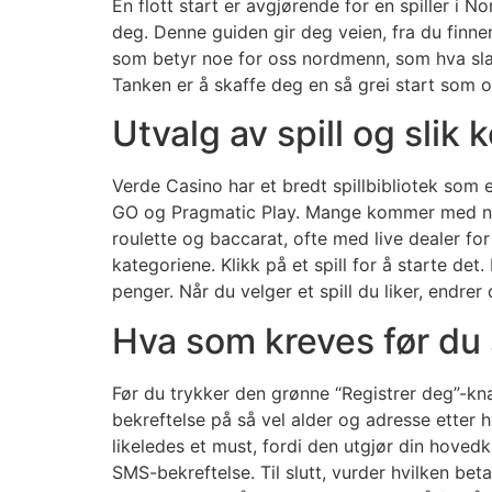
En flott start er avgjørende for en spiller i
deg. Denne guiden gir deg veien, fra du finne
som betyr noe for oss nordmenn, som hva sla
Tanken er å skaffe deg en så grei start som o
Utvalg av spill og slik
Verde Casino har et bredt spillbibliotek som
GO og Pragmatic Play. Mange kommer med nors
roulette og baccarat, ofte med live dealer fo
kategoriene. Klikk på et spill for å starte de
penger. Når du velger et spill du liker, endre
Hva som kreves før du 
Før du trykker den grønne “Registrer deg”-kn
bekreftelse på så vel alder og adresse etter h
likeledes et must, fordi den utgjør din hove
SMS-bekreftelse. Til slutt, vurder hvilken be