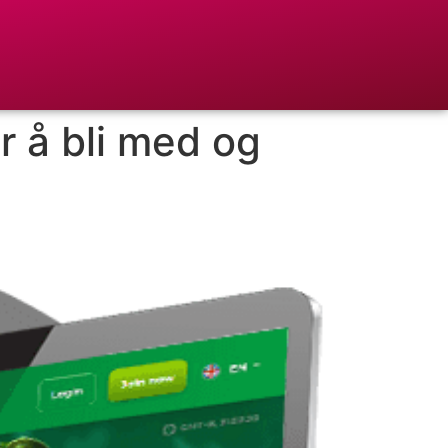
or å bli med og