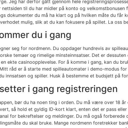
 Norge. Jeg har derfor gått gjennom hele registreringsproses
r nettsiden til du har midler på konto og velkomstbonusen 
gs dokumenter du må ha klart og på hvilken måte du får k
verhodet mulig, slik at du kan fokusere på spillet. La oss 
 kommer du i gang
 egner seg for nordmenn. Du oppdager hundrevis av spillea
ke temaer og rimelige minsteinnsatser. Det er dessuten et
r en ekte casinoopplevelse. For å komme i gang, kan du bruk
t. Mitt råd er å starte med spilleautomater i demo-modus for
r du innsatsen og spiller. Husk å bestemme et budsjett på fo
setter i gang registreringen
appen, bør du ha noen ting i orden. Du må være over 18 år
vert, så hold et gyldig ID-kort klart, enten det er pass elle
dkanal for bekreftelser og meldinger. Du må også forbered
talingsmåte du skal bruke. Mange nordmenn foretrekker bank