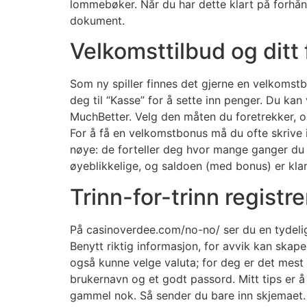
lommebøker. Når du har dette klart på forhånd,
dokument.
Velkomsttilbud og ditt
Som ny spiller finnes det gjerne en velkomstb
deg til “Kasse” for å sette inn penger. Du 
MuchBetter. Velg den måten du foretrekker, o
For å få en velkomstbonus må du ofte skrive i
nøye: de forteller deg hvor mange ganger du 
øyeblikkelige, og saldoen (med bonus) er klar 
Trinn-for-trinn regist
På casinoverdee.com/no-no/ ser du en tydelig 
Benytt riktig informasjon, for avvik kan skap
også kunne velge valuta; for deg er det mes
brukernavn og et godt passord. Mitt tips er å
gammel nok. Så sender du bare inn skjemaet. S