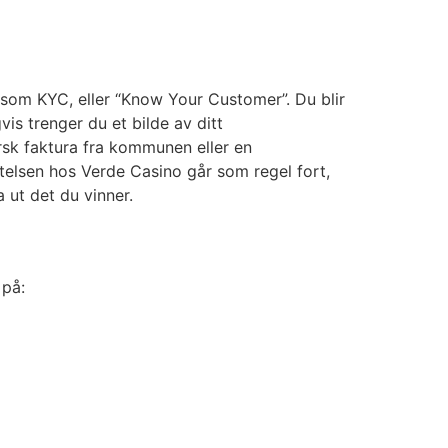
s som KYC, eller “Know Your Customer”. Du blir
vis trenger du et bilde av ditt
ersk faktura fra kommunen eller en
ftelsen hos Verde Casino går som regel fort,
 ut det du vinner.
 på: