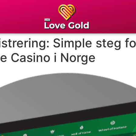
istrering: Simple steg f
rde Casino i Norge