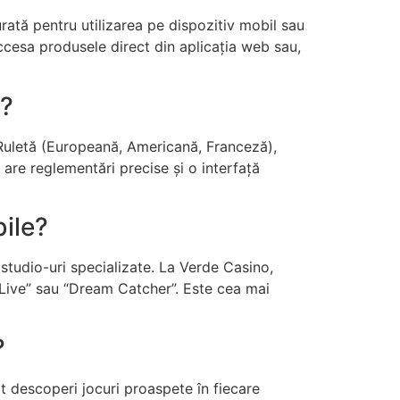
rată pentru utilizarea pe dispozitiv mobil sau
 accesa produsele direct din aplicația web sau,
o?
e Ruletă (Europeană, Americană, Franceză),
are reglementări precise și o interfață
bile?
 studio-uri specializate. La Verde Casino,
 Live” sau “Dream Catcher”. Este cea mai
?
ot descoperi jocuri proaspete în fiecare