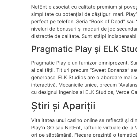
NetEnt e asociat cu calitate premium și poveș
simplitate cu potențial de câștiguri mari. Pla
perfect pe telefon. Seria “Book of Dead” sau 
niveluri de bonusuri și moduri de joc secundar
distracție de calitate. Sunt stâlpi indispensabi
Pragmatic Play și ELK Stud
Pragmatic Play e un furnizor omniprezent. Surp
al calității. Titluri precum “Sweet Bonanza” sa
generoase. ELK Studios are o abordare mai con
interactivă. Mecanicile unice, precum “Avalan
cu designul ingenios al ELK Studios, Verde Casi
Știri și Apariții
Vitalitatea unui casino online se reflectă și d
Play’n GO sau NetEnt, rafturile virtuale de la
ori pe săptămână. Fiecare prezintă o tematică 