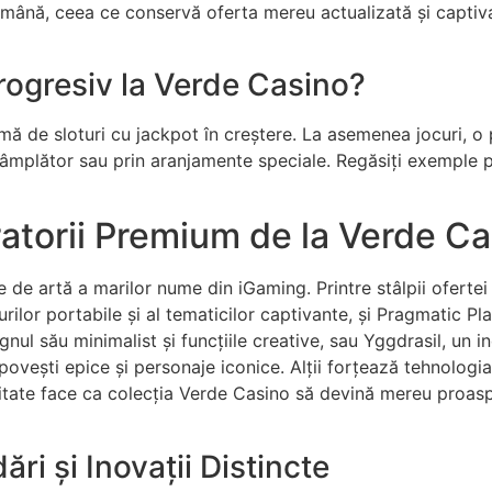
ână, ceea ce conservă oferta mereu actualizată și captivan
Progresiv la Verde Casino?
mă de sloturi cu jackpot în creștere. La asemenea jocuri, o p
tâmplător sau prin aranjamente speciale. Regăsiți exemple 
ratorii Premium de la Verde C
de artă a marilor nume din iGaming. Printre stâlpii ofertei 
lor portabile și al tematicilor captivante, și Pragmatic Play,
ul său minimalist și funcțiile creative, sau Yggdrasil, un in
povești epice și personaje iconice. Alții forțează tehnologia
tate face ca colecția Verde Casino să devină mereu proaspăt
ri și Inovații Distincte