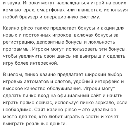
и звука. Игроки могут наслаждаться игрой на своих
компьютерах, смартфонах или планшетах, используя
любой браузер и операционную систему.
Казино pinco также предлагает бонусы и акции для
новых и постоянных игроков, включая бонусы за
регистрацию, депозитные бонусы и лояльность
программы. Игроки могут использовать эти бонусы,
чтобы увеличить свои шансы на выигрыш и сделать
игру более интересной.
В целом, пинко казино предлагает широкий выбор
игровых автоматов и слотов, удобный интерфейс и
высокое качество обслуживания. Игроки могут
сделать пинко вход на официальный сайт и начать
играть прямо сейчас, используя пинко зеркало, если
необходимо. Сайт казино pinco – это идеальное
место для тех, кто любит играть в слоты и хочет
выиграть реальные деньги.