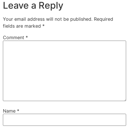
Leave a Reply
Your email address will not be published.
Required
fields are marked
*
Comment
*
Name
*