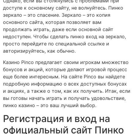
Однако, если вы столкнулись с проблемами при
доступе к основному сайту, не волнуйтесь. Пинко
зеркало – это спасение. Зеркало – это копия
основного сайта, которая позволяет вам
продолжать играть, даже если основной сайт
недоступен. Чтобы сделать пинко вход на зеркало,
просто перейдите по специальной ссылке и
авторизируйтесь, как обычно.
Казино Pinco предлагает своим игрокам множество
бонусов и акций, которые делают игровой процесс
еще более интересным. На сайте Pinco вы найдете
подробную информацию о всех доступных бонусах
и акциях, а также о том, как их получить. Итак, если
вы готовы начать играть и получать удовольствие,
пинко казино – это ваш лучший выбор.
Регистрация и вход на
официальный сайт Пинко