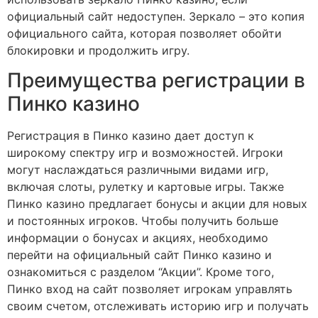
официальный сайт недоступен. Зеркало – это копия
официального сайта, которая позволяет обойти
блокировки и продолжить игру.
Преимущества регистрации в
Пинко казино
Регистрация в Пинко казино дает доступ к
широкому спектру игр и возможностей. Игроки
могут наслаждаться различными видами игр,
включая слоты, рулетку и картовые игры. Также
Пинко казино предлагает бонусы и акции для новых
и постоянных игроков. Чтобы получить больше
информации о бонусах и акциях, необходимо
перейти на официальный сайт Пинко казино и
ознакомиться с разделом “Акции”. Кроме того,
Пинко вход на сайт позволяет игрокам управлять
своим счетом, отслеживать историю игр и получать